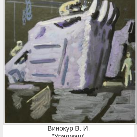
Винокур В. И.
"Уралмаш"