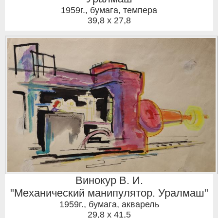
1959г.
,
бумага, темпера
39,8 x 27,8
Винокур В. И.
"Механический манипулятор. Уралмаш"
1959г.
,
бумага, акварель
29,8 x 41,5