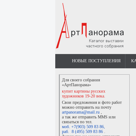
НОВЫЕ ПОСТУПЛЕНИЯ
К
Для своего собрания
«АртПанорама»
купит картины русских
художников 19-20 века.
Свои предложения и фото работ
можно отправить на почту
artpanorama@mail.ru
,
а так же отправить MMS или
связаться по тел.
моб. +7(903) 509 83 86
,
раб. 8 (495) 509 83 86
.