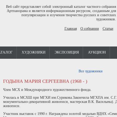
Веб сайт представляет собой электронный каталог частного собрания
Артпанорама и является информационным ресурсом, созданным для
популяризации и изучения творчества русских и советских
художников.
Главная
О собрании
Статьи
АТАЛОГ
ХУДОЖНИКИ
ЭКСПОЗИЦИЯ
АУКЦИОН
Все художники
ГОДЫНА МАРИЯ СЕРГЕЕВНА (1968 - )
Член МСХ и Международного художественного фонда.
Училась в МСХШ при МГХИ им.Сурикова.Закончила МГХПА им. С.Г. Ст
монументально-декоративной живописи, мастерская В.К. Васильева). 
живописи.
Участник выставок с 1990 г. Награждена золотой медалью ВДНХ «Семе