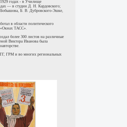
–1929 годах - в Училище
одах — в студии Д. Н. Кардовского;
 Бобышова, Б. В. Дубровского-Эшке,
аботал в области политического
в «Окнах ТАСС».
оздал более 300 листов на различные
Женой Виктора Иванова была
оавторстве.
ГТГ, ГРМ и во многих региональных