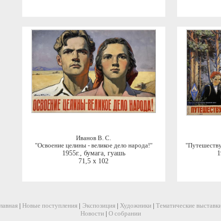
Иванов В. С.
"Освоение целины - великое дело народа!"
"Путешеству
1955г.
,
бумага, гуашь
1
71,5 x 102
лавная
|
Новые поступления
|
Экспозиция
|
Художники
|
Тематические выставк
Новости
|
О собрании