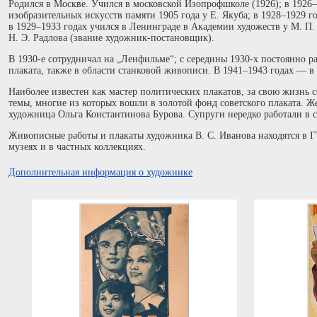
Родился в Москве. Учился в московской Изопрофшколе (1926); в 1926
изобразительных искусств памяти 1905 года у Е. Якуба; в 1928–1929 г
в 1929–1933 годах учился в Ленинграде в Академии художеств у М. П.
Н. Э. Радлова (звание художник-постановщик).
В 1930-е сотрудничал на „Ленфильме“; с середины 1930-х постоянно р
плаката, также в области станковой живописи. В 1941–1943 годах — 
Наиболее известен как мастер политических плакатов, за свою жизнь с
темы, многие из которых вошли в золотой фонд советского плаката. 
художница Ольга Константинова Бурова. Супруги нередко работали в с
Живописные работы и плакаты художника В. С. Иванова находятся в 
музеях и в частных коллекциях.
Дополнительная информация о художнике