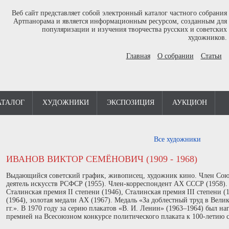
Веб сайт представляет собой электронный каталог частного собрания
Артпанорама и является информационным ресурсом, созданным для
популяризации и изучения творчества русских и советских
художников.
Главная
О собрании
Статьи
АТАЛОГ
ХУДОЖНИКИ
ЭКСПОЗИЦИЯ
АУКЦИОН
Все художники
ИВАНОВ ВИКТОР СЕМЁНОВИЧ (1909 - 1968)
Выдающийся советский график, живописец, художник кино. Член Со
деятель искусств РСФСР (1955). Член-корреспондент АХ СССР (1958).
Сталинская премия II степени (1946), Сталинская премия III степени 
(1964), золотая медали АХ (1967). Медаль «За доблестный труд в Вел
гг.». В 1970 году за серию плакатов «В. И. Ленин» (1963–1964) был н
премией на Всесоюзном конкурсе политического плаката к 100-летию 