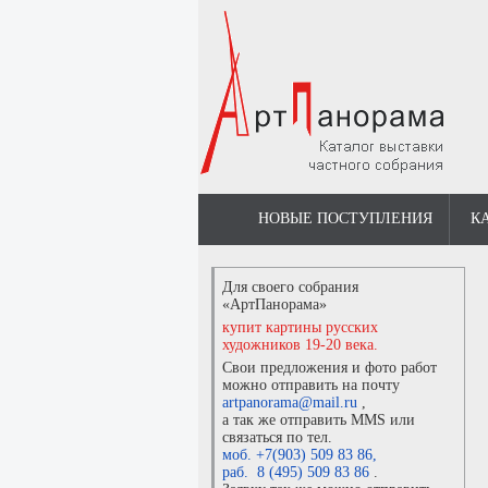
НОВЫЕ ПОСТУПЛЕНИЯ
К
Для своего собрания
«АртПанорама»
купит картины русских
художников 19-20 века.
Свои предложения и фото работ
можно отправить на почту
artpanorama@mail.ru
,
а так же отправить MMS или
связаться по тел.
моб. +7(903) 509 83 86
,
раб. 8 (495) 509 83 86
.