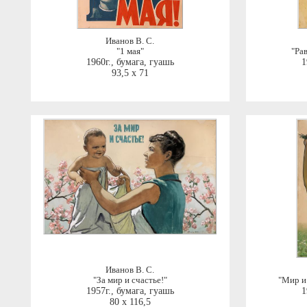
Иванов В. С.
"1 мая"
"Ра
1960г.
,
бумага, гуашь
1
93,5 x 71
Иванов В. С.
"За мир и счастье!"
"Мир и 
1957г.
,
бумага, гуашь
1
80 x 116,5