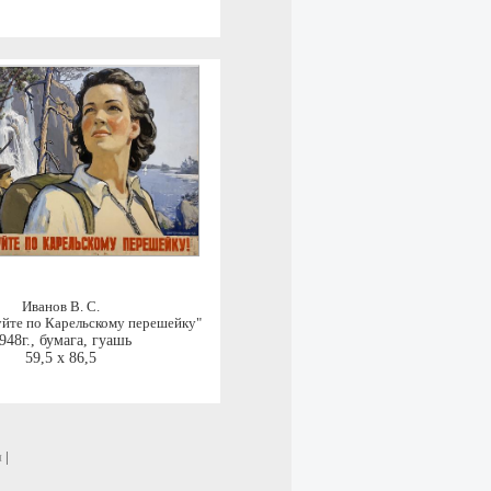
Иванов В. С.
йте по Карельскому перешейку"
948г.
,
бумага, гуашь
59,5 x 86,5
и
|