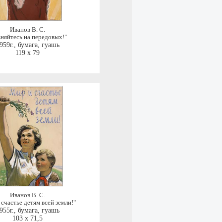
Иванов В. С.
вняйтесь на передовых!"
959г.
,
бумага, гуашь
119 x 79
Иванов В. С.
счастье детям всей земли!"
955г.
,
бумага, гуашь
103 x 71,5