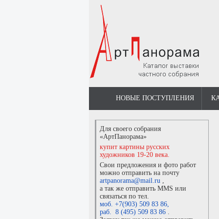
НОВЫЕ ПОСТУПЛЕНИЯ
К
Для своего собрания
«АртПанорама»
купит картины русских
художников 19-20 века.
Свои предложения и фото работ
можно отправить на почту
artpanorama@mail.ru
,
а так же отправить MMS или
связаться по тел.
моб. +7(903) 509 83 86
,
раб. 8 (495) 509 83 86
.