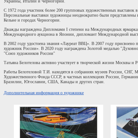
Украины, Италии и Черногории.
С 1972 года участник более 200 групповых художественных выставок в
Персональные выставки художницы неоднократно были представлены в 
Кельне и городах Черногории.
Дважды награждена Дипломами I степени на Международных ярмарках 
Международного аукциона в Японии, дипломант Международной выста
В 2002 году удостоена звания «Лауреат ВВЦ». В 2007 году присвоено
художник России». В 2020 году награждена Золотой медалью "Духовн
"Союз художников России"
Татьяна Белотелова активно участвует в творческой жизни Москвы и Р
Работы Белотеловой Т.И. находятся в собраниях музеев России, СНГ, 
Художественного Фонда СССР, в частных коллекциях России, Германи
Бразилии, Югославии, США, Канады и других стран.
Дополнительная информация о художнике