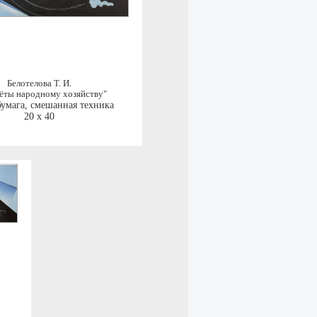
Белотелова Т. И.
ёты народному хозяйству"
бумага, смешанная техника
20 x 40