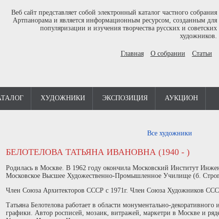
Веб сайт представляет собой электронный каталог частного собрания
Артпанорама и является информационным ресурсом, созданным для
популяризации и изучения творчества русских и советских
художников.
Главная
О собрании
Статьи
АТАЛОГ
ХУДОЖНИКИ
ЭКСПОЗИЦИЯ
АУКЦИОН
Все художники
БЕЛОТЕЛОВА ТАТЬЯНА ИВАНОВНА (1940 - )
Родилась в Москве. В 1962 году окончила Московский Институт Инжен
Московское Высшее Художественно-Промышленное Училище (б. Строг
Член Союза Архитекторов СССР с 1971г. Член Союза Художников СССР
Татьяна Белотелова работает в области монументально-декоративного 
графики. Автор росписей, мозаик, витражей, маркетри в Москве и ряд