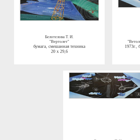
Белотелова Т. И.
"Вертолет"
"Ветол
бумага, смешанная техника
1973г.
,
20 x 29,6