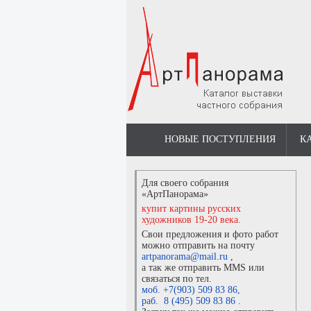
НОВЫЕ ПОСТУПЛЕНИЯ
К
Для своего собрания
«АртПанорама»
купит картины русских
художников 19-20 века.
Свои предложения и фото работ
можно отправить на почту
artpanorama@mail.ru
,
а так же отправить MMS или
связаться по тел.
моб. +7(903) 509 83 86
,
раб. 8 (495) 509 83 86
.