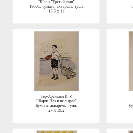
"Шарж "Третий этап"
1960г.
,
бумага, акварель, тушь
15,5 x 11
Тер-Аракелян И. У.
"Шарж "Так и не вырос"
бумага, акварель, тушь
бу
27 x 19,2