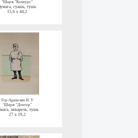
"Шарж "Конкурс"
бумага, гуашь, тушь
15,6 x 44,2
Тер-Аракелян И. У.
"Шарж "Доктор"
мага, акварель, тушь
27 x 19,2