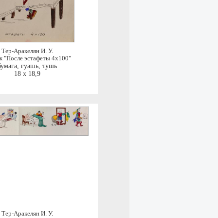
Тер-Аракелян И. У.
 "После эстафеты 4х100"
бумага, гуашь, тушь
18 x 18,9
Тер-Аракелян И. У.