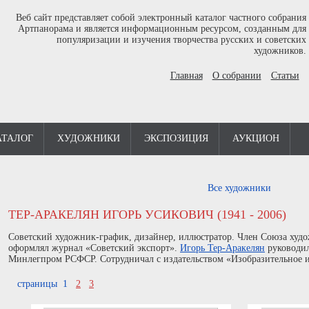
Веб сайт представляет собой электронный каталог частного собрания
Артпанорама и является информационным ресурсом, созданным для
популяризации и изучения творчества русских и советских
художников.
Главная
О собрании
Статьи
АТАЛОГ
ХУДОЖНИКИ
ЭКСПОЗИЦИЯ
АУКЦИОН
Все художники
ТЕР-АРАКЕЛЯН ИГОРЬ УСИКОВИЧ (1941 - 2006)
Советский художник-график, дизайнер, иллюстратор. Член Союза худ
оформлял журнал «Советский экспорт».
Игорь Тер-Аракелян
руководил
Минлегпром РСФСР. Сотрудничал с издательством «Изобразительное и
страницы 1
2
3