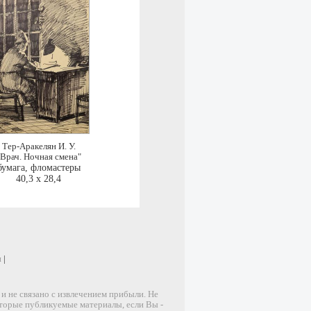
Тер-Аракелян И. У.
"Врач. Ночная смена"
бумага, фломастеры
40,3 x 28,4
и
|
 не связано с извлечением прибыли. Не
оторые публикуемые материалы, если Вы -