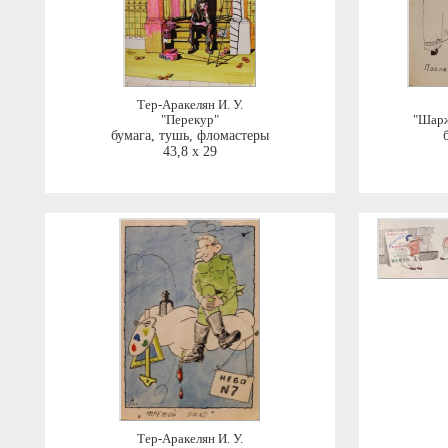
Тер-Аракелян И. У.
"Перекур"
"Шарж
бумага, тушь, фломастеры
43,8 x 29
Тер-Аракелян И. У.