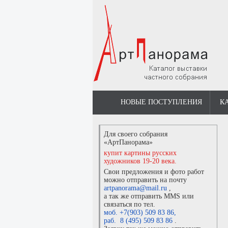
НОВЫЕ ПОСТУПЛЕНИЯ
К
Для своего собрания
«АртПанорама»
купит картины русских
художников 19-20 века.
Свои предложения и фото работ
можно отправить на почту
artpanorama@mail.ru
,
а так же отправить MMS или
связаться по тел.
моб. +7(903) 509 83 86
,
раб. 8 (495) 509 83 86
.