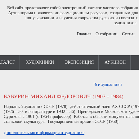
Веб сайт представляет собой электронный каталог частного собрания
Артпанорама и является информационным ресурсом, созданным для
популяризации и изучения творчества русских и советских
художников.
Главная
О собрании
Статьи
АТАЛОГ
ХУДОЖНИКИ
ЭКСПОЗИЦИЯ
АУКЦИОН
Все художники
БАБУРИН МИХАИЛ ФЁДОРОВИЧ (1907 - 1984)
Народный художник СССР (1978), действительный член АХ СССР (1973
(1926—30, в аспирантуре в 1932—36). Преподавал в Московском худож
Сурикова с 1961 (с 1964 профессор). Работал в области монументальн
станковой скульптуры. Государственная премия СССР (1950).
Дополнительная информация о художнике