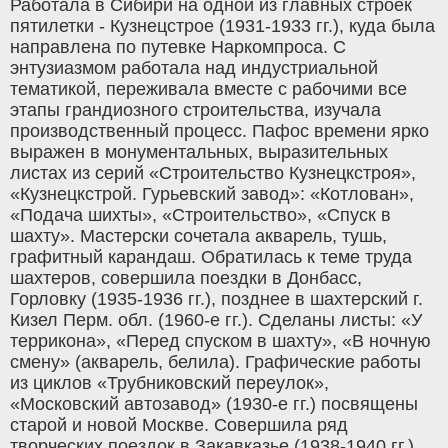
Работала в Сибири на одной из главных строек
пятилетки - Кузнецстрое (1931-1933 гг.), куда была
направлена по путевке Наркомпроса. С
энтузиазмом работала над индустриальной
тематикой, переживала вместе с рабочими все
этапы грандиозного строительства, изучала
производственный процесс. Пафос времени ярко
выражен в монументальных, выразительных
листах из серий «Строительство Кузнецкстроя»,
«Кузнецкстрой. Гурьевский завод»: «Котлован»,
«Подача шихты», «Строительство», «Спуск в
шахту». Мастерски сочетала акварель, тушь,
графитный карандаш. Обратилась к теме труда
шахтеров, совершила поездки в Донбасс,
Горловку (1935-1936 гг.), позднее в шахтерский г.
Кизел Перм. обл. (1960-е гг.). Сделаны листы: «У
террикона», «Перед спуском в шахту», «В ночную
смену» (акварель, белила). Графические работы
из циклов «Трубниковский переулок»,
«Московский автозавод» (1930-е гг.) посвящены
старой и новой Москве. Совершила ряд
творческих поездок в Закавказье (1938-1940 гг.),