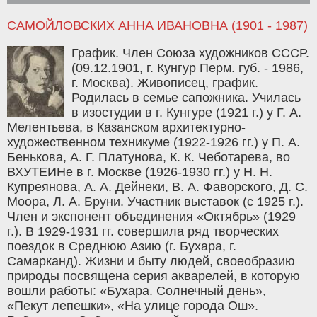
САМОЙЛОВСКИХ АННА ИВАНОВНА (1901 - 1987)
График. Член Союза художников СССР.
(09.12.1901, г. Кунгур Перм. губ. - 1986,
г. Москва). Живописец, график.
Родилась в семье сапожника. Училась
в изостудии в г. Кунгуре (1921 г.) у Г. А.
Мелентьева, в Казанском архитектурно-
художественном техникуме (1922-1926 гг.) у П. А.
Бенькова, А. Г. Платунова, К. К. Чеботарева, во
ВХУТЕИНе в г. Москве (1926-1930 гг.) у Н. Н.
Купреянова, А. А. Дейнеки, В. А. Фаворского, Д. С.
Моора, Л. А. Бруни. Участник выставок (с 1925 г.).
Член и экспонент объединения «Октябрь» (1929
г.). В 1929-1931 гг. совершила ряд творческих
поездок в Среднюю Азию (г. Бухара, г.
Самарканд). Жизни и быту людей, своеобразию
природы посвящена серия акварелей, в которую
вошли работы: «Бухара. Солнечный день»,
«Пекут лепешки», «На улице города Ош».