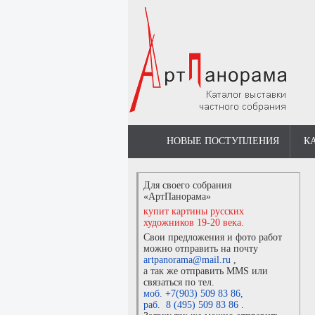
НОВЫЕ ПОСТУПЛЕНИЯ
К
Для своего собрания
«АртПанорама»
купит картины русских
художников 19-20 века.
Свои предложения и фото работ
можно отправить на почту
artpanorama@mail.ru
,
а так же отправить MMS или
связаться по тел.
моб. +7(903) 509 83 86
,
раб. 8 (495) 509 83 86
.