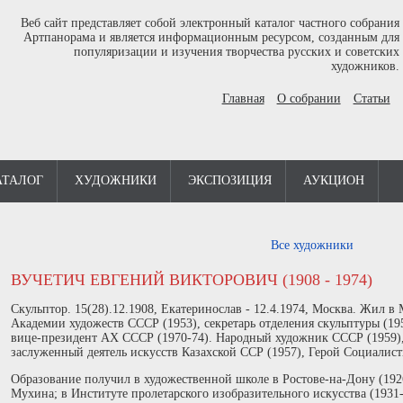
Веб сайт представляет собой электронный каталог частного собрания
Артпанорама и является информационным ресурсом, созданным для
популяризации и изучения творчества русских и советских
художников.
Главная
О собрании
Статьи
АТАЛОГ
ХУДОЖНИКИ
ЭКСПОЗИЦИЯ
АУКЦИОН
Все художники
ВУЧЕТИЧ ЕВГЕНИЙ ВИКТОРОВИЧ (1908 - 1974)
Скульптор. 15(28).12.1908, Екатеринослав - 12.4.1974, Москва. Жил в
Академии художеств СССР (1953), секретарь отделения скульптуры (195
вице-президент АХ СССР (1970-74). Народный художник СССР (1959)
заслуженный деятель искусств Казахской ССР (1957), Герой Социалисти
Образование получил в художественной школе в Ростове-на-Дону (1926
Мухина; в Институте пролетарского изобразительного искусства (1931-