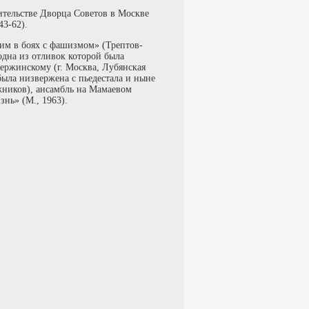
тельстве Дворца Советов в Москве
43-62).
м в боях с фашизмом» (Трептов-
 одна из отливок которой была
ержинскому (г. Москва, Лубянская
 была низвержена с пьедестала и ныне
жников), ансамбль на Мамаевом
знь» (М., 1963).