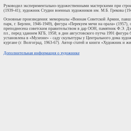
Руководил экспериментально-художественными мастерскими при строи
(1939-41); художник Студии военных художников им. М.Б. Грекова (19
Основные произведения: мемориалы «Воинам Советской Армии, павши
парк, г. Берлин, 1946-1949), фигура «Перекуем мечи на орала» (1957),
преподнесена советским правительством в дар ООН, памятник Ф.Э. Дз
пл., перед зданием КГБ, 1958; в дни августовского путча 1991 фигура
установлена в «Музеоне» - саду скульптуры у Центрального дома худо
кургане (г. Волгоград, 1963-67). Автор статей и книги «Художник и жи
Дополнительная информация о художнике