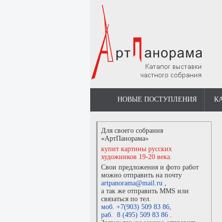
НОВЫЕ ПОСТУПЛЕНИЯ
К
Для своего собрания
«АртПанорама»
купит картины русских
художников 19-20 века.
Свои предложения и фото работ
можно отправить на почту
artpanorama@mail.ru
,
а так же отправить MMS или
связаться по тел.
моб. +7(903) 509 83 86
,
раб. 8 (495) 509 83 86
.