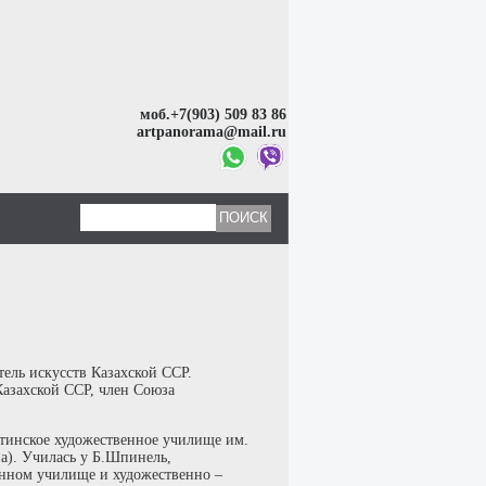
моб.+7(903) 509 83 86
artpanorama@mail.ru
ель искусств Казахской ССР.
Казахской ССР, член Союза
атинское художественное училище им.
а). Училась у Б.Шпинель,
венном училище и художественно –