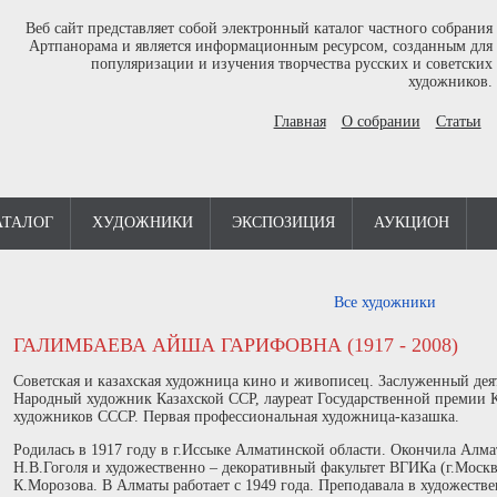
Веб сайт представляет собой электронный каталог частного собрания
Артпанорама и является информационным ресурсом, созданным для
популяризации и изучения творчества русских и советских
художников.
Главная
О собрании
Статьи
АТАЛОГ
ХУДОЖНИКИ
ЭКСПОЗИЦИЯ
АУКЦИОН
Все художники
ГАЛИМБАЕВА АЙША ГАРИФОВНА (1917 - 2008)
Советская и казахская художница кино и живописец. Заслуженный деят
Народный художник Казахской ССР, лауреат Государственной премии 
художников СССР. Первая профессиональная художница-казашка.
Родилась в 1917 году в г.Иссыке Алматинской области. Окончила Алм
Н.В.Гоголя и художественно – декоративный факультет ВГИКа (г.Москв
К.Морозова. В Алматы работает с 1949 года. Преподавала в художест