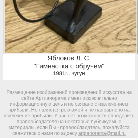
Яблоков Л. С.
"Гимнастка с обручем"
1981г.
,
чугун
Размещение изображений произведений искусства на
сайте Артпанорама имеет исключительно
информационную цель и не связано с извлечением
прибыли. Не является рекламой и не направлено на
извлечение прибыли. У нас нет возможности определить
правообладателя на некоторые публикуемые
материалы, если Вы - правообладатель, пожалуйста
свяжитесь с нами по адресу
artpanorama@mail.ru