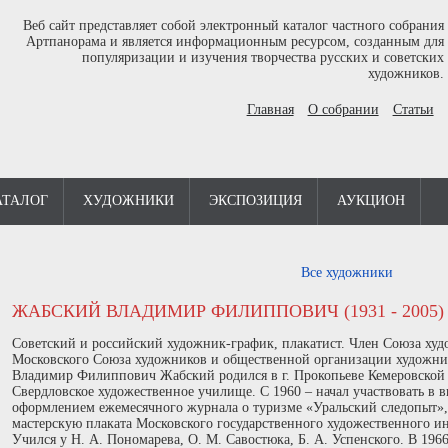
Веб сайт представляет собой электронный каталог частного собрания
Артпанорама и является информационным ресурсом, созданным для
популяризации и изучения творчества русских и советских
художников.
Главная
О собрании
Статьи
АТАЛОГ
ХУДОЖНИКИ
ЭКСПОЗИЦИЯ
АУКЦИОН
Все художники
ЖАБСКИЙ ВЛАДИМИР ФИЛИППОВИЧ (1931 - 2005)
Советский и российский художник-график, плакатист. Член Союза худ
Московского Союза художников и общественной организации художни
Владимир Филиппович Жабский родился в г. Прокопьеве Кемеровской 
Свердловское художественное училище. С 1960 – начал участвовать в в
оформлением ежемесячного журнала о туризме «Уральский следопыт»
мастерскую плаката Московского государственного художественного ин
Учился у Н. А. Пономарева, О. М. Савостюка, Б. А. Успенского. В 1966