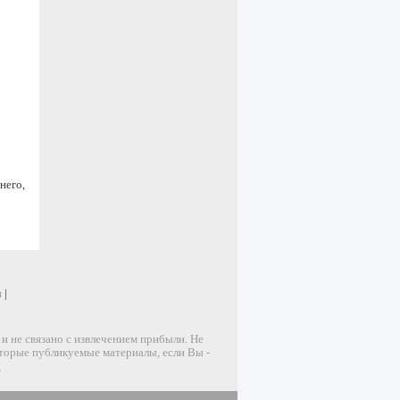
него,
и
|
 не связано с извлечением прибыли. Не
оторые публикуемые материалы, если Вы -
u