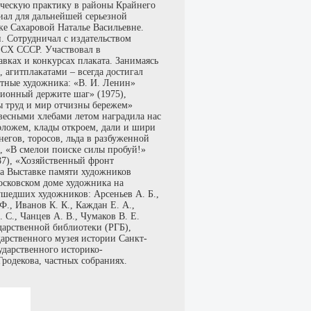
ческую практику в районы Крайнего
иал для дальнейшей серьезной
ке Сахаровой Наталье Васильевне.
. Сотрудничал с издательством
 СХ СССР. Участвовал в
ках и конкурсах плаката. Занимаясь
агитплакатами – всегда достигал
стные художника: «В. И. Ленин»
ционный держите шаг» (1975),
ы труд и мир отчизны бережем»
овесными хлебами летом наградила нас
оложем, клады откроем, дали и шири
негов, торосов, льда в разбуженной
), «В смелои поиске силы пробуй!»
87), «Хозяйственный фронт
на Выставке памяти художников
осковском доме художника на
ушедших художников: Арсеньев А. Б.,
Ф., Иванов К. К., Каждан Е. А.,
. С., Чанцев А. В., Чумаков В. Е.
дарственной библиотеки (РГБ),
арственного музея истории Санкт-
ударственного историко-
родекова, частных собраниях.