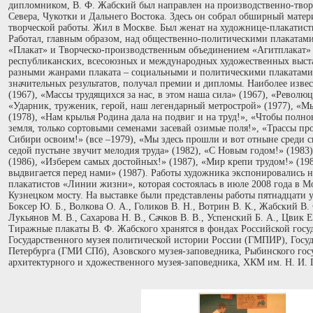
дипломником, В. Ф. Жабский был направлен на производственно-твор
Севера, Чукотки и Дальнего Востока. Здесь он собрал обширный матер
творческой работы. Жил в Москве. Был женат на художнице-плакатист
Работал, главным образом, над общественно-политическими плакатами
«Плакат» и Творческо-производственным объединением «Агитплакат»
республиканских, всесоюзных и международных художественных выстав
разными жанрами плаката – социальными и политическими плакатами, 
значительных результатов, получал премии и дипломы. Наиболее изве
(1967), «Массы трудящихся за нас, в этом наша сила» (1967), «Револю
«Ударник, труженик, герой, наш легендарный метрострой» (1977), «М
(1978), «Нам крылья Родина дала на подвиг и на труд!», «Чтобы полн
земля, только сортовыми семенами засевай озимые поля!», «Трассы пр
Сибири освоим!» (все –1979), «Мы здесь прошли и вот отныне среди с
седой пустыне звучит мелодия труда» (1982), «С Новым годом!» (1983
(1986), «Изберем самых достойных!» (1987), «Мир крепи трудом!» (19
выдвигается перед нами» (1987). Работы художника экспонировались 
плакатистов «Линии жизни», которая состоялась в июле 2008 года в М
Кузнецком мосту. На выставке были представлены работы пятнадцати 
Боксер Ю. Б., Волкова О. А., Голиков В. Н., Вотрин В. К., Жабский В. 
Лукьянов М. В., Сахарова Н. В., Сачков В. В., Успенский Б. А., Цвик Е
Тиражные плакаты В. Ф. Жабского хранятся в фондах Российской госу
Государственного музея политической истории России (ГМПИР), Госуд
Петербурга (ГМИ СПб), Азовского музея-заповедника, Рыбинского гос
архитектурного и хдожественного музея-заповедника, ХКМ им. Н. И. Г