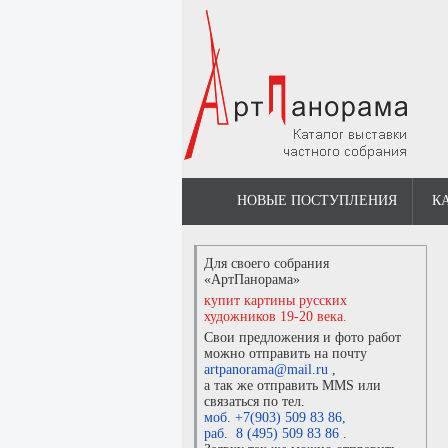
НОВЫЕ ПОСТУПЛЕНИЯ
К
Для своего собрания
«АртПанорама»
купит картины русских
художников 19-20 века.
Свои предложения и фото работ
можно отправить на почту
artpanorama@mail.ru
,
а так же отправить MMS или
связаться по тел.
моб. +7(903) 509 83 86
,
раб. 8 (495) 509 83 86
.