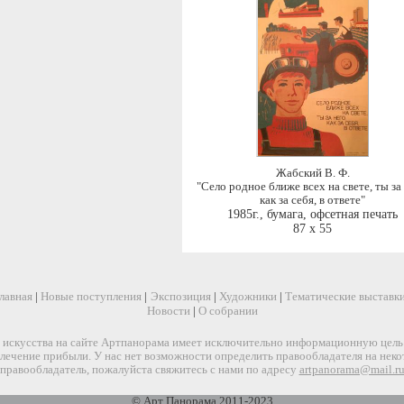
Жабский В. Ф.
"Село родное ближе всех на свете, ты за 
как за себя, в ответе"
1985г.
,
бумага, офсетная печать
87 x 55
лавная
|
Новые поступления
|
Экспозиция
|
Художники
|
Тематические выставк
Новости
|
О собрании
искусства на сайте Артпанорама имеет исключительно информационную цель и
звлечение прибыли. У нас нет возможности определить правообладателя на нек
правообладатель, пожалуйста свяжитесь с нами по адресу
artpanorama@mail.r
© Арт Панорама 2011-2023