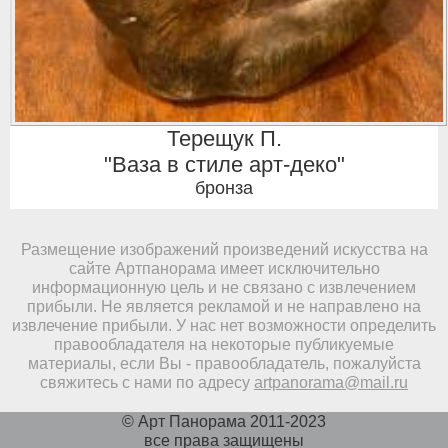
Терещук П.
"Ваза в стиле арт-деко"
бронза
Размещение изображений произведений искусства на
сайте Артпанорама имеет исключительно
информационную цель и не связано с извлечением
прибыли. Не является рекламой и не направлено на
извлечение прибыли. У нас нет возможности определить
правообладателя на некоторые публикуемые
материалы, если Вы - правообладатель, пожалуйста
свяжитесь с нами по адресу
artpanorama@mail.ru
© Арт Панорама 2011-2023
все права защищены