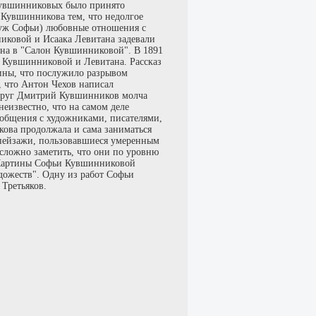
 Кувшинниковых было принято
Кувшинникова тем, что недолгое
 муж Софьи) любовные отношения с
ковой и Исаака Левитана задевали
ана в "Салон Кувшинниковой". В 1891
х Кувшинниковой и Левитана. Рассказ
ины, что послужило разрывом
 что Антон Чехов написал
й друг Дмитрий Кувшинников молча
неизвестно, что на самом деле
 общения с художниками, писателями,
ова продолжала и сама заниматься
 пейзажи, пользовавшиеся умеренным
сложно заметить, что они по уровню
. Картины Софьи Кувшинниковой
дожеств". Одну из работ Софьи
Третьяков.