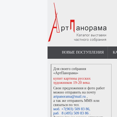
НОВЫЕ ПОСТУПЛЕНИЯ
К
Для своего собрания
«АртПанорама»
купит картины русских
художников 19-20 века.
Свои предложения и фото работ
можно отправить на почту
artpanorama@mail.ru
,
а так же отправить MMS или
связаться по тел.
моб. +7(903) 509 83 86
,
раб. 8 (495) 509 83 86
.