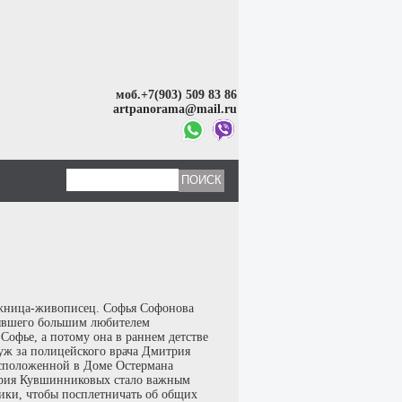
моб.+7(903) 509 83 86
artpanorama@mail.ru
ожница-живописец. Софья Софонова
бывшего большим любителем
Софье, а потому она в раннем детстве
уж за полицейского врача Дмитрия
асположенной в Доме Остермана
итрия Кувшинниковых стало важным
ики, чтобы посплетничать об общих