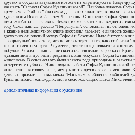
друзьях и обсудить актуальные новости из мира искусства. Квартиру
называть "Салоном Софьи Кувшинниковой". Наиболее известна Софья 
время имела "тайные" (на самом деле о них знали все, в том числе и
художником Исааком Ильичем Левитаном. Отношения Софьи Кувшинни
писателя Антона Павловича Чехова, в своё время и приведшего Левит
году Чехов написал рассказ "Попрыгунья", основанный на отношения
в крайне нелицеприятном ключе изобразил характер и личность женщ
дружеских отношений между Софьей и Чеховым. Ныне бытует мнение,
"Попрыгунью" из-за того, что не мог смотреть на то, как его близки
терпит измены супруги. Разумеется, что это предположения, а потому 
побудило Чехова на написание своего обличительного рассказа. Кроме
музыкантами и прочими представителями искусства, Софья Кувшинник
живописью. В основном это были всякого рода природные и сельские
интересом у публики. Ныне глядя на работы Софьи Кувшинниковой не
исполнения на голову выше, чем у многих других её современников
демонстрировались на выставках "Московского общества любителей ху
Кувшинниковой однажды купил в свою коллекцию Павел Михайлович 
Дополнительная информация о художнике