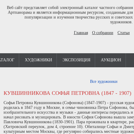
Веб сайт представляет собой электронный каталог частного собрания
Артпанорама и является информационным ресурсом, созданным для
популяризации и изучения творчества русских и советских
художников.
Главная
О собрании
Статьи
АТАЛОГ
ХУДОЖНИКИ
ЭКСПОЗИЦИЯ
АУКЦИОН
Все художники
КУВШИННИКОВА СОФЬЯ ПЕТРОВНА (1847 - 1907)
Софья Петровна Кувшинникова (Софонова) (1847-1907) - русская худ
родилась в 1847 году в Москве, в семье чиновника Петра Софонова, 
изобразительного искусства и музыки - данные интересы передались и 
начал рисовать и музицировать. В юности София Софонова вышла зам
Павловича Кувшинникова (1830-1901). Пара проживала в квартире, р
(Хитровский переулок, дом 4, строение 10). Обиталище Софьи и Дм
культурным местом Москвы, где регулярно собирались местные художн