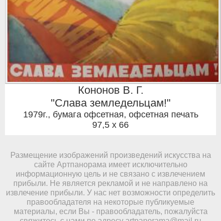
Кононов В. Г.
"Слава земледельцам!"
1979г.
,
бумага офсетная, офсетная печать
97,5 x 66
Размещение изображений произведений искусства на
сайте Артпанорама имеет исключительно
информационную цель и не связано с извлечением
прибыли. Не является рекламой и не направлено на
извлечение прибыли. У нас нет возможности определить
правообладателя на некоторые публикуемые
материалы, если Вы - правообладатель, пожалуйста
свяжитесь с нами по адресу
artpanorama@mail.ru