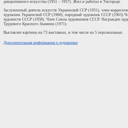
декоративного искусства (1951 – 1957). Жил и работал в Ужгороде.
Заслуженный деятель искусств Украинской ССР (1951), член-корресп
художник Украинской ССР (1960), народный художник СССР (1963).Ч
художеств СССР (1958). Член Союза художников СССР. Награжден орд
Трудового Красного Знамени (1971).
Выставлял картины на 73 выставках, в том числе на 5 персональных.
Дополнительная информация о художнике