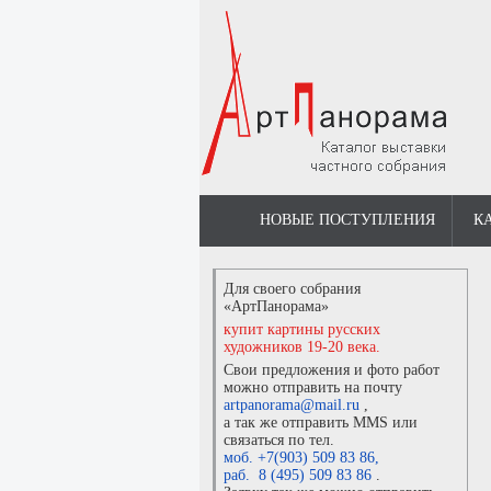
НОВЫЕ ПОСТУПЛЕНИЯ
К
Для своего собрания
«АртПанорама»
купит картины русских
художников 19-20 века.
Свои предложения и фото работ
можно отправить на почту
artpanorama@mail.ru
,
а так же отправить MMS или
связаться по тел.
моб. +7(903) 509 83 86
,
раб. 8 (495) 509 83 86
.