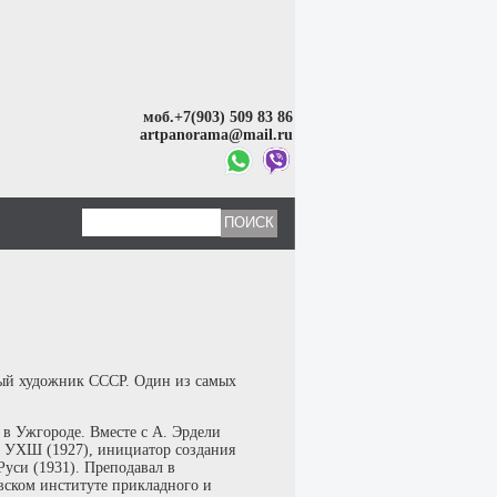
моб.+7(903) 509 83 86
artpanorama@mail.ru
ный художник СССР. Один из самых
л в Ужгороде. Вместе с А. Эрдели
л УХШ (1927), инициатор создания
Руси (1931). Преподавал в
вском институте прикладного и