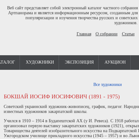
Веб сайт представляет собой электронный каталог частного собрания
Артпанорама и является информационным ресурсом, созданным для
популяризации и изучения творчества русских и советских
художников.
Главная
О собрании
Статьи
АТАЛОГ
ХУДОЖНИКИ
ЭКСПОЗИЦИЯ
АУКЦИОН
Все художники
БОКШАЙ ИОСИФ ИОСИФОВИЧ (1891 - 1975)
Советский украинский художник-живописец, график, педагог. Народ
известных художников закарпатской школы.
Учился в 1910 – 1914 в Будапештской АХ (у И. Ревеса). С 1918 работа
организовал первую выставку закарпатских художников (1921), откры
Товарищества деятелей изобразительного искусства на Подкарпатской 
Ужгородском училище прикладного искусства (1945 – 1957) и во Льво