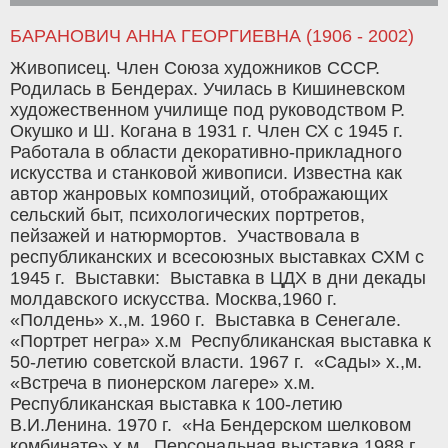
БАРАНОВИЧ АННА ГЕОРГИЕВНА (1906 - 2002)
Живописец. Член Союза художников СССР.
Родилась в Бендерах. Училась в Кишиневском
художественном училище под руководством Р.
Окушко и Ш. Когана в 1931 г. Член СХ с 1945 г.
Работала в области декоративно-прикладного
искусства и станковой живописи. Известна как
автор жанровых композиций, отображающих
сельский быт, психологических портретов,
пейзажей и натюрмортов. Участвовала в
республиканских и всесоюзных выставках СХМ с
1945 г. Выставки: Выставка в ЦДХ в дни декады
молдавского искусства. Москва,1960 г.
«Полдень» х.,м. 1960 г. Выставка в Сенегале.
«Портрет негра» х.м Республиканская выставка к
50-летию советской власти. 1967 г. «Сады» х.,м.
«Встреча в пионерском лагере» х.м.
Республиканская выставка к 100-летию
В.И.Ленина. 1970 г. «На Бендерском шелковом
комбинате» х.м. Персональная выставка 1988 г.