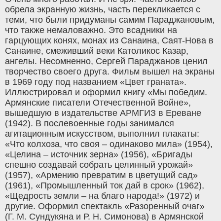
обрела экранную жизнь, часть перекликается с
теми, что были придуманы самим Параджановым,
что также немаловажно. Это всадники на
гарцующих конях, монах из Санаина, Саят-Нова в
Санаине, смеживший веки Католикос Казар,
ангелы. Несомненно, Сергей Параджанов ценил
творчество своего друга. Фильм вышел на экраны
в 1969 году под названием «Цвет граната».
Иллюстрировал и оформил книгу «Мы победим.
Армянские писатели Отечественной Войне»,
вышедшую в издательстве АРМГИЗ в Ереване
(1942). В послевоенные годы занимался
агитационным искусством, выполнил плакаты:
«Что колхоза, что своя – одинаково мила» (1954),
«Целина – источник зерна» (1956), «Бригады
спешно создавай собрать целинный урожай»
(1957), «Армению превратим в цветущий сад»
(1961), «Промышленный ток дай в срок» (1962),
«Щедрость земли – на благо народа!» (1972) и
другие. Оформил спектакль «Разоренный очаг»
(Г. М. Сундукяна и Р. Н. Симонова) в Армянской