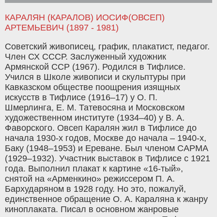
КАРАЛЯН (КАРАЛОВ) ИОСИФ(ОВСЕП)
АРТЕМЬЕВИЧ (1897 - 1981)
Советский живописец, график, плакатист, педагог.
Член СХ СССР. Заслуженный художник
Армянской ССР (1967). Родился в Тифлисе.
Учился в Школе живописи и скульптуры при
Кавказском обществе поощрения изящных
искусств в Тифлисе (1916–17) у О. П.
Шмерлинга, Е. М. Татевосяна и Московском
художественном институте (1934–40) у В. А.
Фаворского. Овсеп Каралян жил в Тифлисе до
начала 1930-х годов, Москве до начала – 1940-х,
Баку (1948–1953) и Ереване. Был членом САРМА
(1929–1932). Участник выставок в Тифлисе с 1921
года. Выполнил плакат к картине «16-тый»,
снятой на «Арменкино» режиссером П. А.
Бархударяном в 1928 году. Но это, пожалуй,
единственное обращение О. А. Караляна к жанру
киноплаката. Писал в основном жанровые