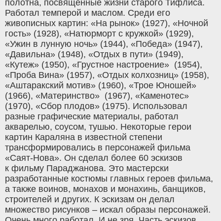
полотна, посвященные жизни старого Тифлиса.
Работал темперой и маслом. Среди его
живописных картин: «На рынок» (1927), «Ночной
гость» (1928), «Натюрморт с кружкой» (1929),
«Ужин в лунную ночь» (1944), «Победа» (1947),
«Давильна» (1948), «Отдых в пути» (1949),
«Кутеж» (1950), «Грустное настроение» (1954),
«Проба Вина» (1957), «Отдых колхозниц» (1958),
«Аштаракский мотив» (1960), «Трое Юношей»
(1966), «Материнство» (1967), «Каменотес»
(1970), «Сбор плодов» (1975). Использовал
разные графические материалы, работал
акварелью, соусом, тушью. Некоторые герои
картин Караляна в известной степени
трансформировались в персонажей фильма
«Саят-Нова». Он сделал более 60 эскизов
к фильму Параджанова. Это мастерски
разработанные костюмы главных героев фильма,
а также воинов, монахов и монахинь, банщиков,
строителей и других. К эскизам он делал
множество рисунков – искал образы персонажей.
Очень много работал. И не зря. Часть эскизов