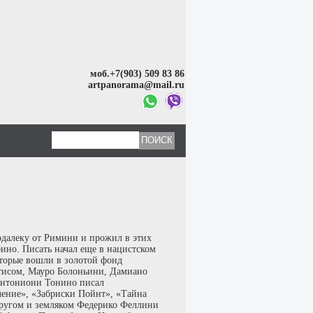
моб.+7(903) 509 83 86
artpanorama@mail.ru
одалеку от Римини и прожил в этих
ино. Писать начал еще в нацистском
оторые вошли в золотой фонд
тисом, Мауро Болоньини, Дамиано
Антониони Тонино писал
чение», «Забриски Пойнт», «Тайна
ругом и земляком Федерико Феллини