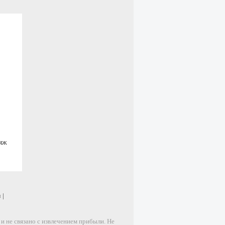
ляж
и
|
 не связано с извлечением прибыли. Не