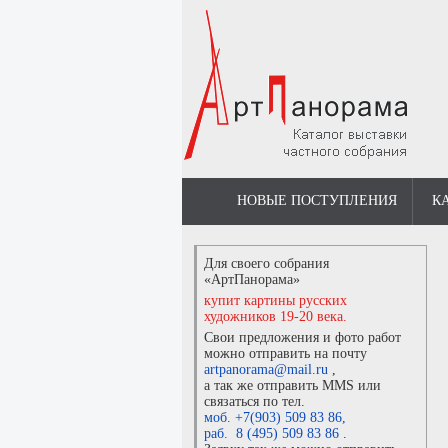
НОВЫЕ ПОСТУПЛЕНИЯ
К
Для своего собрания
«АртПанорама»
купит картины русских
художников 19-20 века.
Свои предложения и фото работ
можно отправить на почту
artpanorama@mail.ru
,
а так же отправить MMS или
связаться по тел.
моб. +7(903) 509 83 86
,
раб. 8 (495) 509 83 86
.