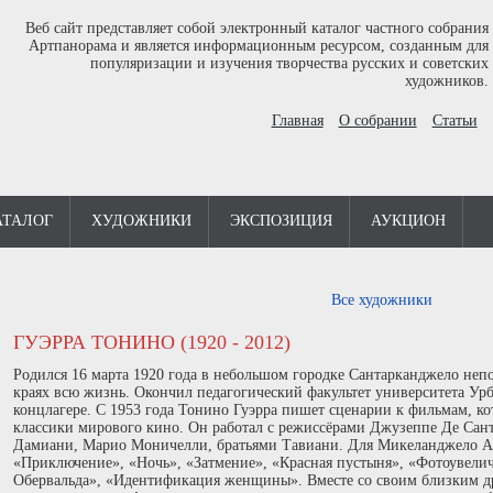
Веб сайт представляет собой электронный каталог частного собрания
Артпанорама и является информационным ресурсом, созданным для
популяризации и изучения творчества русских и советских
художников.
Главная
О собрании
Статьи
АТАЛОГ
ХУДОЖНИКИ
ЭКСПОЗИЦИЯ
АУКЦИОН
Все художники
ГУЭРРА ТОНИНО (1920 - 2012)
Родился 16 марта 1920 года в небольшом городке Сантарканджело неп
краях всю жизнь. Окончил педагогический факультет университета Урб
концлагере. С 1953 года Тонино Гуэрра пишет сценарии к фильмам, к
классики мирового кино. Он работал с режиссёрами Джузеппе Де Сан
Дамиани, Марио Моничелли, братьями Тавиани. Для Микеланджело 
«Приключение», «Ночь», «Затмение», «Красная пустыня», «Фотоувели
Обервальда», «Идентификация женщины». Вместе со своим близким д