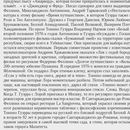
придумал пьесу «Амаркорд», которая позже превратилась в знамениты
плывёт…» и «Джинджер и Фред». Писал сценарии для таких выдающих
Феллини, Микеланджело Антониони, Андрей Тарковский («Ностальги
натуры к этому фильму «Время путешествия», в котором Гуэрра также
Рози и Тео Ангелопулос. Дружил с Георгием Данелия, Юрием Любим
Бруньковским, Беллой Ахмадулиной, Паолой Волковой, Валерием Пл
Хамдамовым. По прозе Тонино Гуэрры Владимир Наумов снял «Белый п
второй половине 1970-х годов Антониони и Гуэрра обсуждали с Госк
полнометражного фильма-сказки «Бумажный змей» на территории одно
республик, скорее всего в Узбекистане. Они приезжали для выбора нату
остался неосуществлённым. Первым совместным проектом с известны
мультипликатором Андреем Хржановским оказался «Лев с седой бород
западных зрителей и критики, собравший множество фестивальных п
фильм по рисункам Федерико Феллини «Долгое путешествие» и «Колы
200-летнему юбилею Пушкина. В середине 1970-х женился на граждан
Яблочкиной. Он подарил Лоре птичью клетку, которую стал заполнять
«Если у тебя есть гора снега, держи её в тени». Тонино никогда не де
две машины, которые Лора моментально разбила. Потом небольшой до
чаще, как настоящий поклонник муз, дарил ей стихи. «Тонино может
черепок, этрусские бусы, старинное венецианское стекло. Слова. Возд
Когда Т. Гуэрра с Лорой приезжал в Москву, то его регулярно пригла
режиссеров для проведения мастер-классов. В Сантарканджело-ди-Рома
Феллини он открыл ресторан La Sangiovesa, который украсил своими р
поэт развешивал керамические таблички с философскими изречениями
Тонино Гуэрры переведены на русский его близкой подругой Беллой А
в возрасте 92 лет в родном городке Сантарканджело-ди-Романья, похо
прахом замуровали в самой высокой точке сада, в стене, которая остал
замок герцога Малатеста.