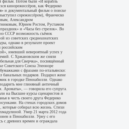
й фильм. Потом были «И корабль
ся кинорежиссёров, как Федерико
я» и документальный фильм о поиске
 выступил сорежиссёром), Франческо
овым, Александром
отниковым, Юрием Ростом, Рустамом
раздник» и «Часы без стрелок». Во
ино СССР возможность съёмок
й из советских среднеазиатских
ры, однако в результате проект
м российским
ой», имевший невероятный успех у
ремий. С Хржановским же сняли
бельная для Сверчка», посвящённый
ке Советского Союза Элеоноре
 бумажками с фразами по-итальянски:
лал банальных подарков. Подарил жене
мик в городке Пеннабилли. Однако
 подарить мне глиняный античный
ух. Ароматы», — говорила его супруга.
шали на Высшие курсы сценаристов и
нья в честь своего друга Федерико
исунками. На стенах городских домов
, которые собирал всю жизнь. Стихи
хмадулиной. Умер 21 марта 2012 года
ронен в Пеннабилли. Урну с его
ась с древних времен и ограждала