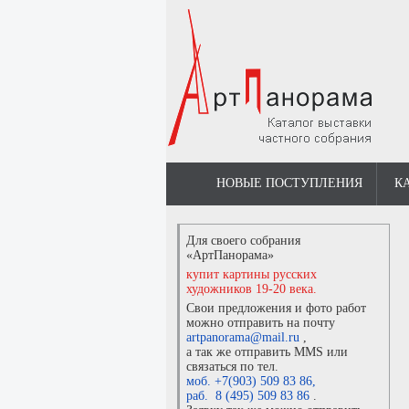
НОВЫЕ ПОСТУПЛЕНИЯ
К
Для своего собрания
«АртПанорама»
купит картины русских
художников 19-20 века.
Свои предложения и фото работ
можно отправить на почту
artpanorama@mail.ru
,
а так же отправить MMS или
связаться по тел.
моб. +7(903) 509 83 86
,
раб. 8 (495) 509 83 86
.