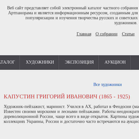
Веб сайт представляет собой электронный каталог частного собрания
Артпанорама и является информационным ресурсом, созданным для
популяризации и изучения творчества русских и советских
художников.
Главная
О собрании
Статьи
АТАЛОГ
ХУДОЖНИКИ
ЭКСПОЗИЦИЯ
АУКЦИОН
Все художники
КАПУСТИН ГРИГОРИЙ ИВАНОВИЧ (1865 - 1925)
Художник-пейзажист, маринист. Учился в АХ, работал в Феодосии (мас
Известен своими морскими и лесными пейзажами. Работы неоднократн
дореволюционной России, чаще всего в виде открыток. Картины худож
коллекциях Украины, России и достаточно часто встречаются на аукци