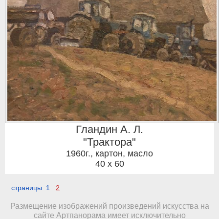
Гландин А. Л.
"Трактора"
1960г.
,
картон, масло
40 x 60
страницы 1
2
Размещение изображений произведений искусства на
сайте Артпанорама имеет исключительно