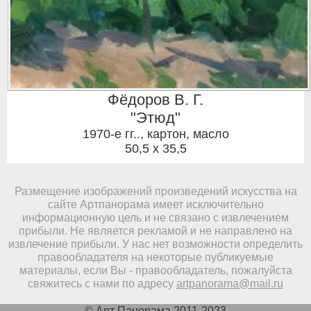
Фёдоров В. Г.
"Этюд"
1970-е гг..
,
картон, масло
50,5 x 35,5
Размещение изображений произведений искусства на
сайте Артпанорама имеет исключительно
информационную цель и не связано с извлечением
прибыли. Не является рекламой и не направлено на
извлечение прибыли. У нас нет возможности определить
правообладателя на некоторые публикуемые
материалы, если Вы - правообладатель, пожалуйста
свяжитесь с нами по адресу
artpanorama@mail.ru
© Арт Панорама 2011-2023