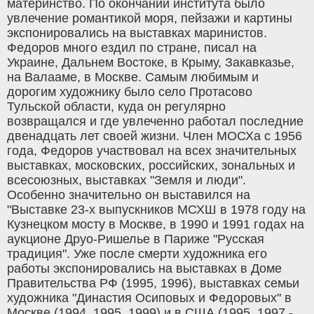
материнство. По окончании института было
увлечение романтикой моря, пейзажи и картины
экспонировались на выставках маринистов.
Федоров много ездил по стране, писал на
Украине, Дальнем Востоке, в Крыму, Закавказье,
на Валааме, в Москве. Самым любимым и
дорогим художнику было село Протасово
Тульской области, куда он регулярно
возвращался и где увлеченно работал последние
двенадцать лет своей жизни. Член МОСХа с 1956
года, Федоров участвовал на всех значительных
выставках, московских, российских, зональных и
всесоюзных, выставках "Земля и люди".
Особенно значительно он выставился на
"Выставке 23-x выпускников МСХШ в 1978 году на
Кузнецком мосту в Москве, в 1990 и 1991 годах на
аукционе Друо-Ришелье в Париже "Русская
традиция". Уже после смерти художника его
работы экспонировались на выставках в Доме
Правительства РФ (1995, 1996), выставках семьи
художника "Династия Осиповых и Федоровых" в
Москве (1994, 1995, 1999) и в США (1995, 1997 -