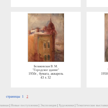
Белаковская В. М.
"Городское здание"
1950г.
,
бумага, акварель
1950-
43 x 32
страницы 1
2
лавная
|
Новые поступления
|
Экспозиция
|
Художники
|
Тематические выставк