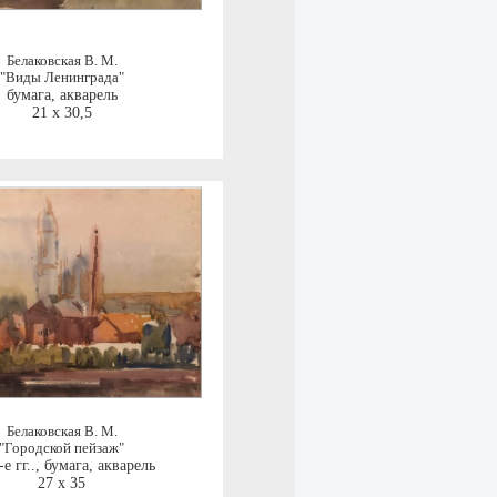
Белаковская В. М.
"Виды Ленинграда"
бумага, акварель
21 x 30,5
Белаковская В. М.
"Городской пейзаж"
е гг..
,
бумага, акварель
27 x 35