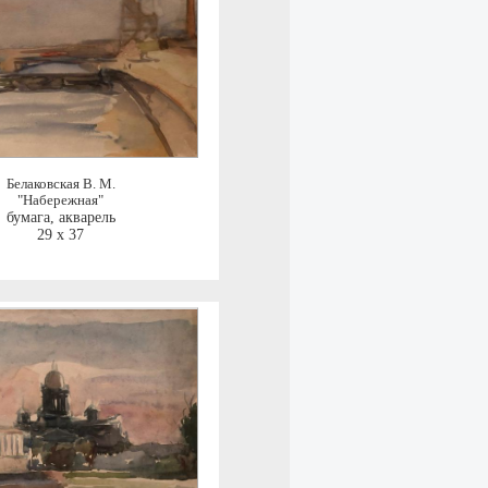
Белаковская В. М.
"Набережная"
бумага, акварель
29 x 37