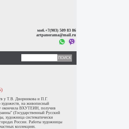
моб.+7(903) 509 83 86
artpanorama@mail.ru
)
в у Т.В. Дворникова и П.Г.
ю художеств, на живописный
оду окончила ВХУТЕИН, получив
раины” (Государственный Русский
ды, художница систематически
х городах России. Работы художницы
 частных коллекциях.