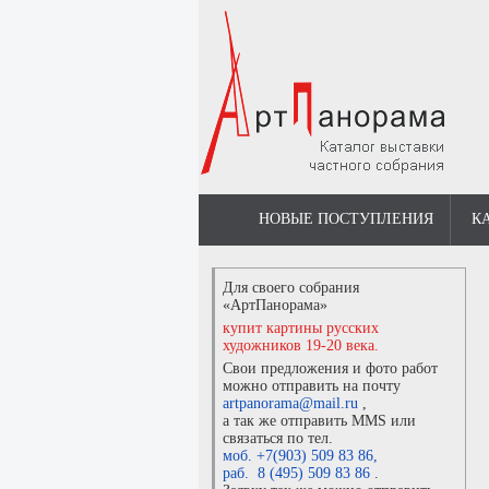
НОВЫЕ ПОСТУПЛЕНИЯ
К
Для своего собрания
«АртПанорама»
купит картины русских
художников 19-20 века.
Свои предложения и фото работ
можно отправить на почту
artpanorama@mail.ru
,
а так же отправить MMS или
связаться по тел.
моб. +7(903) 509 83 86
,
раб. 8 (495) 509 83 86
.