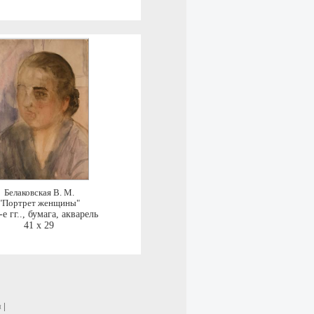
Белаковская В. М.
"Портрет женщины"
е гг..
,
бумага, акварель
41 x 29
и
|