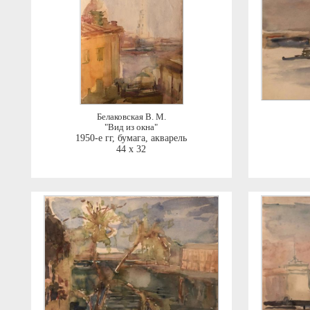
Белаковская В. М.
"Вид из окна"
1950-е гг
,
бумага, акварель
44 x 32