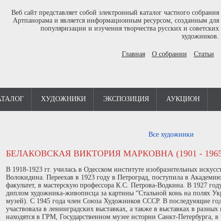
Веб сайт представляет собой электронный каталог частного собрания
Артпанорама и является информационным ресурсом, созданным для
популяризации и изучения творчества русских и советских
художников.
Главная
О собрании
Статьи
АТАЛОГ
ХУДОЖНИКИ
ЭКСПОЗИЦИЯ
АУКЦИОН
Все художники
БЕЛАКОВСКАЯ ВИКТОРИЯ МАРКОВНА (1901 - 1965
В 1918-1923 гг. училась в Одесском институте изобразительных искусст
Волокидина. Переехав в 1923 году в Петроград, поступила в Академи
факультет, в мастерскую профессора К.С. Петрова-Водкина. В 1927 г
диплом художника-живописца за картины “Стальной конь на полях Ук
музей). С 1945 года член Союза Художников СССР. В последующие го
участвовала в ленинградских выставках, а также в выставках в разны
находятся в ГРМ, Государственном музее истории Санкт-Петербурга, в