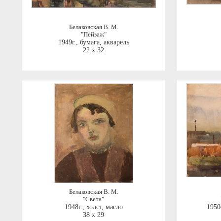
Белаковская В. М.
"Пейзаж"
1949г.
,
бумага, акварель
22 x 32
Белаковская В. М.
"Света"
1948г.
,
холст, масло
1950-
38 x 29