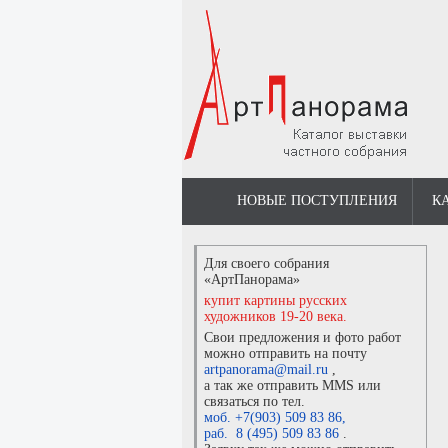
НОВЫЕ ПОСТУПЛЕНИЯ
К
Для своего собрания
«АртПанорама»
купит картины русских
художников 19-20 века.
Свои предложения и фото работ
можно отправить на почту
artpanorama@mail.ru
,
а так же отправить MMS или
связаться по тел.
моб. +7(903) 509 83 86
,
раб. 8 (495) 509 83 86
.