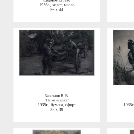
"Садовое дерево"
1936г.
,
холст, масло
56 x 44
Завьялов В. В.
"На маневрах"
1935г.
,
бумага, офорт
1935г
25 x 39