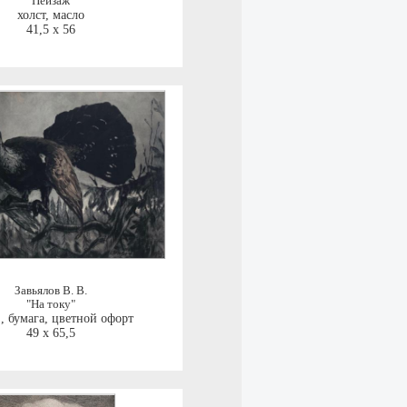
"Пейзаж"
холст, масло
41,5 x 56
Завьялов В. В.
"На току"
.
,
бумага, цветной офорт
49 x 65,5