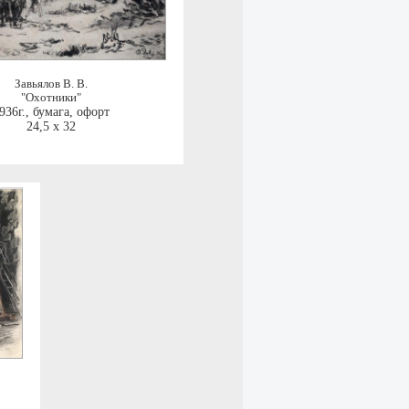
Завьялов В. В.
"Охотники"
936г.
,
бумага, офорт
24,5 x 32