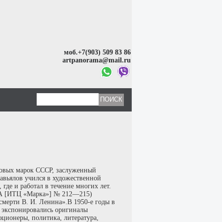
моб.+7(903) 509 83 86
artpanorama@mail.ru
товых марок СССР, заслуженный
авьялов учился в художественной
где и работал в течение многих лет.
ФА [ИТЦ «Марка»] № 212—215)
смерти В. И. Ленина».В 1950-е годы в
де экспонировались оригиналы
юционеры, политика, литература,