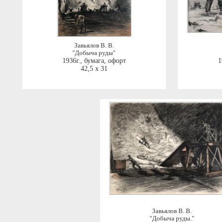
Завьялов В. В.
"Добыча руды"
1936г.
,
бумага, офорт
1
42,5 x 31
Завьялов В. В.
"Добыча руды."