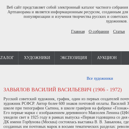
Веб сайт представляет собой электронный каталог частного собрания
Артпанорама и является информационным ресурсом, созданным для
популяризации и изучения творчества русских и советских
художников.
Главная
О собрании
Статьи
АТАЛОГ
ХУДОЖНИКИ
ЭКСПОЗИЦИЯ
АУКЦИОН
Все художники
ЗАВЬЯЛОВ ВАСИЛИЙ ВАСИЛЬЕВИЧ (1906 - 1972)
Русский советский художник, график, один из первых создателей поч
художник РСФСР. Автор более 600 знаков почтовой оплаты. Василий З
школе при типографии Сытина, в школе гравёров на фабрике «Гознак», 
Его первые марки с изображением деревянного Мавзолея Ленина (Ц
увидели свет в 1925 году в рамках выпуска «Первая годовщина со дня 
ДК имени Горбунова (Москва) состоялась выставка В. В. Завьялова, г
созданных им почтовых марок в восьми тематических разделах: револ