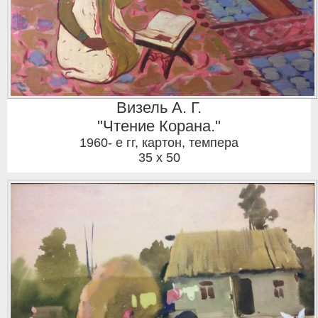
Визель А. Г.
"Чтение Корана."
1960- е гг
,
картон, темпера
35 x 50