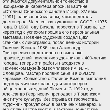
отличаются документальной точностью в
изображении характера эпохи. В картине
«Столица Сибирского ханства Искер. XV век»
(1991), написанной маслом, каждая деталь
достоверна. Член союза художников СССР с 1975
года. В 1980 году Визель переехал в Тюмень, где
через год с успехом прошла его персональная
выставка. Позднее художник создал цикл
станковых линогравюр, посвященных истории
Тюмени. В июле 1986 года Александр
Григорьевич представлен на выставке
произведений тюменских художников к 400-летию
города. Теперь эти работы находятся в
Тюменском музейном комплексе им. И. Я.
Словцова. Мастер проявил себя и в области
керамики. Совместно с Галиной Визель выполнил
ряд керамических панно для интерьеров
общественных зданий Тюмени. С 1992 года
Александр Георгиевич преподает в Тюменском
институте культуры без отрыва от творчества.
Художник пробует себя в различных манерах. В
его студии встречаются и абстракционистские