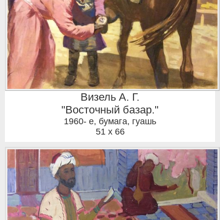
Визель А. Г.
"Восточный базар."
1960- е
,
бумага, гуашь
51 x 66