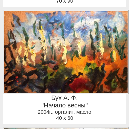
70 x 90
Бух А. Ф.
"Начало весны"
2004г.
,
оргалит, масло
40 x 60