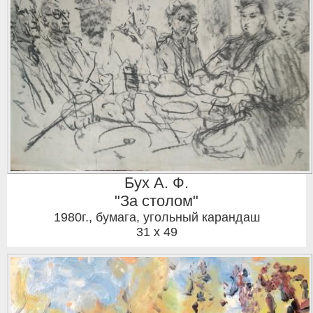
Бух А. Ф.
"За столом"
1980г.
,
бумага, угольный карандаш
31 x 49