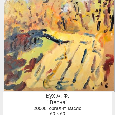
Бух А. Ф.
"Весна"
2000г.
,
оргалит, масло
60 x 60