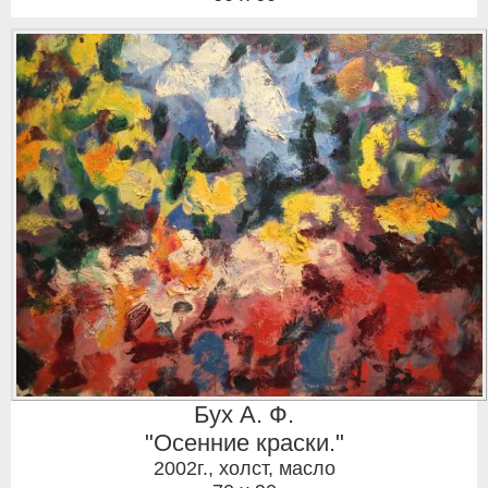
Бух А. Ф.
"Осенние краски."
2002г.
,
холст, масло