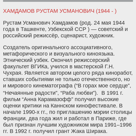
ХАМДАМОВ РУСТАМ УСМАНОВИЧ (1944 - )
Рустам Усманович Хамдамов (род. 24 мая 1944
года в Ташкенте, Узбекской ССР ) — советский и
российский режиссёр, сценарист, художник.
Создатель оригинального асcоциативного,
метафорического и визуального киноязыка.
Этнический узбек. Окончил режиссерский
факультет ВГИКа, учился в мастерской Г.Н.
Чухрая. Является автором целого ряда киноработ,
ставших событиями не только отечественного, но
и мирового кинематографа (“В горах мое сердце”,
“Нечаянные радости”, “Раба любви”). В 1991 г.
фильм “Анна Карамазофф” получил высокие
оценки критики на Каннском кинофестивале. В
начале 1990-х гг., по приглашению мэрии столицы
Франции, два года жил и работал в Париже, где
был признан лучшим художником мира 1991–1996
гг. В 1992 г. получил грант Жака Ширака.