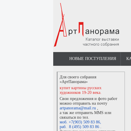
НОВЫЕ ПОСТУПЛЕНИЯ
К
Для своего собрания
«АртПанорама»
купит картины русских
художников 19-20 века.
Свои предложения и фото работ
можно отправить на почту
artpanorama@mail.ru
,
а так же отправить MMS или
связаться по тел.
моб. +7(903) 509 83 86
,
раб. 8 (495) 509 83 86
.