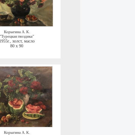
Корыгина А. К.
"Турецкая гвоздика"
1955г.
,
холст, масло
80 x 90
Корыгина А. К.