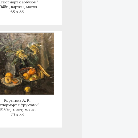
Натюрморт с арбузом"
948г.
,
картон, масло
68 x 83
Корыгина А. К.
атюрморт с фруктами"
1950г.
,
холст, масло
70 x 83