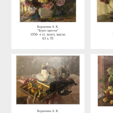
Корыгина А. К.
"Букет цветов"
1950- е гг
,
холст, масло
63 x 70
Корыгина А. К.