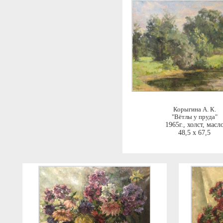
Корыгина А. К.
"Вётлы у пруда"
1965г.
,
холст, масл
48,5 x 67,5