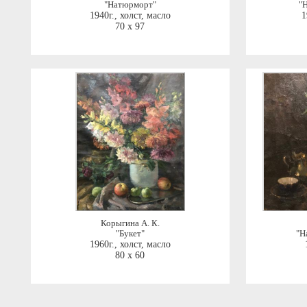
"Натюрморт"
"
1940г.
,
холст, масло
1
70 x 97
Корыгина А. К.
"Букет"
"Н
1960г.
,
холст, масло
80 x 60