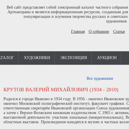
Веб сайт представляет собой электронный каталог частного собрания
Артпанорама и является информационным ресурсом, созданным для
популяризации и изучения творчества русских и советских
художников.
Главная
О собрании
Статьи
АТАЛОГ
ХУДОЖНИКИ
ЭКСПОЗИЦИЯ
АУКЦИОН
Все художники
КРУТОВ ВАЛЕРИЙ МИХАЙЛОВИЧ (1934 - 2010)
Родился в городе Иваново в 1934 году. В 1956 - окончил Ивановское х
окончил Московский полиграфический институт, факультет графики. С 
ответственным секретарём Ивановской организации Союза художнико
а затем с Верхне-Волжским книжным издательством. С 1965 г. активн
выставочной деятельности: участник зональных (межрегиональных), В
областных выставок. Произведения находятся в музеях и частных колл