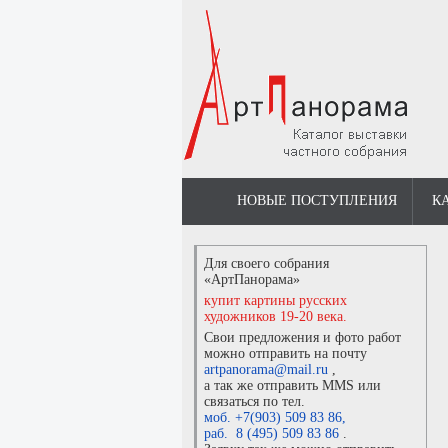
НОВЫЕ ПОСТУПЛЕНИЯ
К
Для своего собрания
«АртПанорама»
купит картины русских
художников 19-20 века.
Свои предложения и фото работ
можно отправить на почту
artpanorama@mail.ru
,
а так же отправить MMS или
связаться по тел.
моб. +7(903) 509 83 86
,
раб. 8 (495) 509 83 86
.