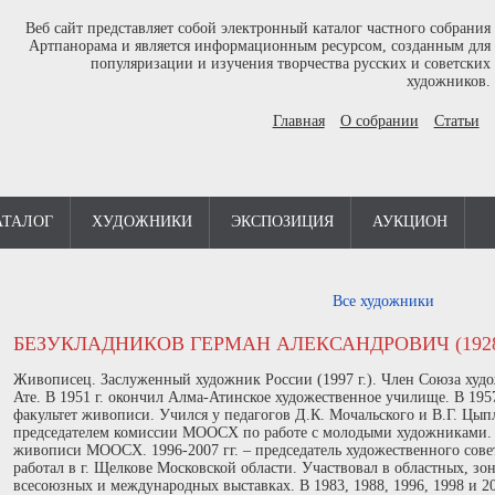
Веб сайт представляет собой электронный каталог частного собрания
Артпанорама и является информационным ресурсом, созданным для
популяризации и изучения творчества русских и советских
художников.
Главная
О собрании
Статьи
АТАЛОГ
ХУДОЖНИКИ
ЭКСПОЗИЦИЯ
АУКЦИОН
Все художники
БЕЗУКЛАДНИКОВ ГЕРМАН АЛЕКСАНДРОВИЧ (1928 
Живописец. Заслуженный художник России (1997 г.). Член Союза худож
Ате. В 1951 г. окончил Алма-Атинское художественное училище. В 195
факультет живописи. Учился у педагогов Д.К. Мочальского и В.Г. Цыпла
председателем комиссии МООСХ по работе с молодыми художниками. 19
живописи МООСХ. 1996-2007 гг. – председатель художественного сове
работал в г. Щелкове Московской области. Участвовал в областных, зо
всесоюзных и международных выставках. В 1983, 1988, 1996, 1998 и 2