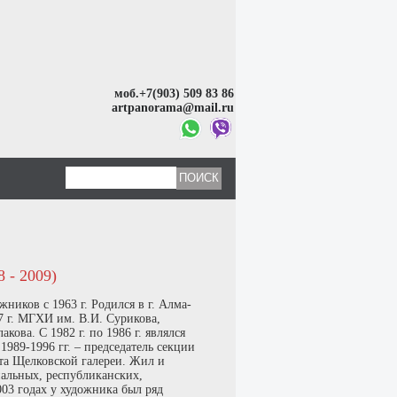
моб.+7(903) 509 83 86
artpanorama@mail.ru
- 2009)
ников с 1963 г. Родился в г. Алма-
7 г. МГХИ им. В.И. Сурикова,
кова. С 1982 г. по 1986 г. являлся
89-1996 гг. – председатель секции
та Щелковской галереи. Жил и
нальных, республиканских,
003 годах у художника был ряд