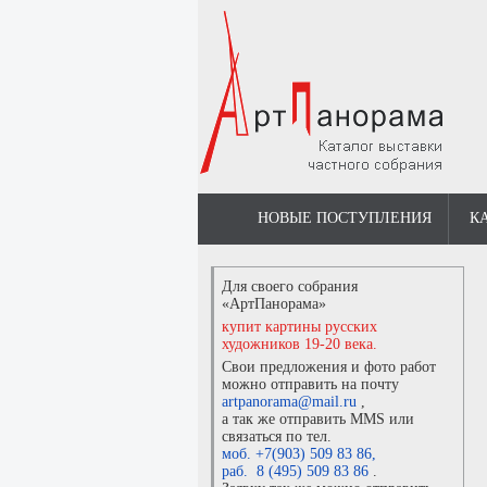
НОВЫЕ ПОСТУПЛЕНИЯ
К
Для своего собрания
«АртПанорама»
купит картины русских
художников 19-20 века.
Свои предложения и фото работ
можно отправить на почту
artpanorama@mail.ru
,
а так же отправить MMS или
связаться по тел.
моб. +7(903) 509 83 86
,
раб. 8 (495) 509 83 86
.