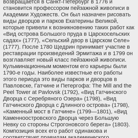
возвращается в Санкт-Петербург в 1776 и
становится профессором пейзажной живописи в
Академии Художеств. Он был назначен рисовать
виды дворцов и парков Екатерины Великой,
которые привели к возникновению таких работ как
«Вид острова Большого пруда в Царскосельских
садах» (1777), «Сельский двор в Царском Селе»
(1777). После 1780 Щедрин принимает участие в
реставрации произведений Эрмитажа и в 1799 он
возглавляет новый класс пейзажной живописи.
Кульминационным моментом его карьеры были
1790-е годы. Наиболее известные его работы
этого периода это виды парков и дворцов в
Павловске, Гатчине и Петергофа: The Mill and the
Peel Tower at Pavlovsk (1792), «Вид Гатчинского
Дворца с Серебряного Озера» (1798), «Вид
Гатчинского Дворца с Длинного острова» (1798),
«Каменный мост в Гатчине» (1799—1801), «Вид
Каменноостровского Дворца через Большую
Невку со стороны Строгоновсого берега» (1803).
Композиция всех его работ одинакова и
соответствует правилам академического