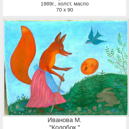
1989г.
,
холст, масло
70 x 90
Иванова М.
"Колобок."