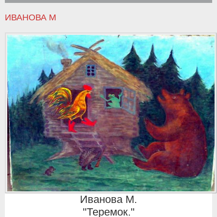
ИВАНОВА М
Иванова М.
"Теремок."