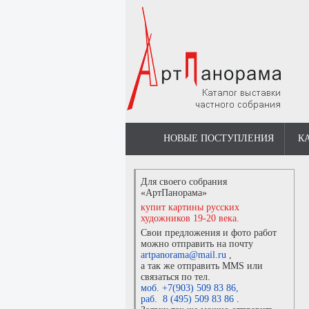
НОВЫЕ ПОСТУПЛЕНИЯ
К
Для своего собрания
«АртПанорама»
купит картины русских
художников 19-20 века.
Свои предложения и фото работ
можно отправить на почту
artpanorama@mail.ru
,
а так же отправить MMS или
связаться по тел.
моб. +7(903) 509 83 86
,
раб. 8 (495) 509 83 86
.