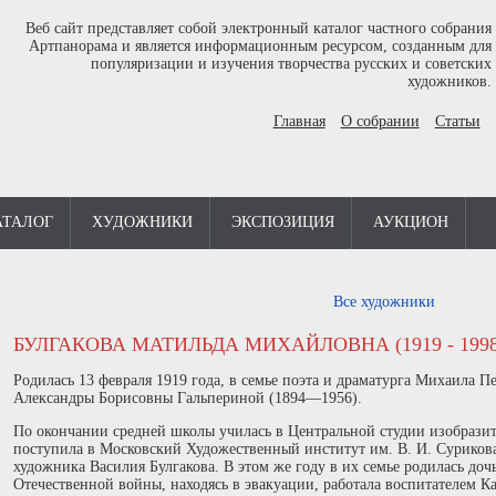
Веб сайт представляет собой электронный каталог частного собрания
Артпанорама и является информационным ресурсом, созданным для
популяризации и изучения творчества русских и советских
художников.
Главная
О собрании
Статьи
АТАЛОГ
ХУДОЖНИКИ
ЭКСПОЗИЦИЯ
АУКЦИОН
Все художники
БУЛГАКОВА МАТИЛЬДА МИХАЙЛОВНА (1919 - 1998
Родилась 13 февраля 1919 года, в семье поэта и драматурга Михаила 
Александры Борисовны Гальпериной (1894—1956).
По окончании средней школы училась в Центральной студии изобрази
поступила в Московский Художественный институт им. В. И. Сурикова
художника Василия Булгакова. В этом же году в их семье родилась доч
Отечественной войны, находясь в эвакуации, работала воспитателем Ка