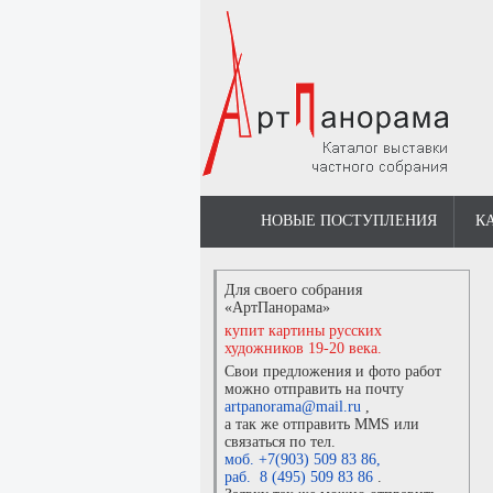
НОВЫЕ ПОСТУПЛЕНИЯ
К
Для своего собрания
«АртПанорама»
купит картины русских
художников 19-20 века.
Свои предложения и фото работ
можно отправить на почту
artpanorama@mail.ru
,
а так же отправить MMS или
связаться по тел.
моб. +7(903) 509 83 86
,
раб. 8 (495) 509 83 86
.