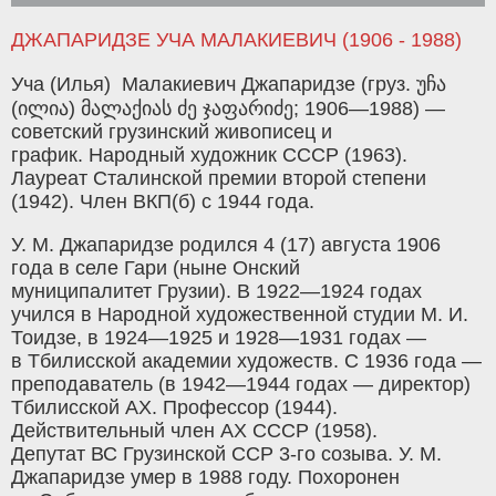
ДЖАПАРИДЗЕ УЧА МАЛАКИЕВИЧ (1906 - 1988)
Уча (Илья) Малакиевич Джапаридзе (груз. უჩა
(ილია) მალაქიას ძე ჯაფარიძე; 1906—1988) —
советский грузинский живописец и
график. Народный художник СССР (1963).
Лауреат Сталинской премии второй степени
(1942). Член ВКП(б) с 1944 года.
У. М. Джапаридзе родился 4 (17) августа 1906
года в селе Гари (ныне Онский
муниципалитет Грузии). В 1922—1924 годах
учился в Народной художественной студии М. И.
Тоидзе, в 1924—1925 и 1928—1931 годах —
в Тбилисской академии художеств. С 1936 года —
преподаватель (в 1942—1944 годах — директор)
Тбилисской АХ. Профессор (1944).
Действительный член АХ СССР (1958).
Депутат ВС Грузинской ССР 3-го созыва. У. М.
Джапаридзе умер в 1988 году. Похоронен