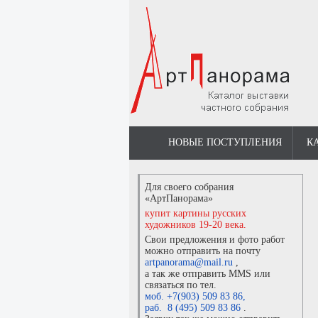
НОВЫЕ ПОСТУПЛЕНИЯ
К
Для своего собрания
«АртПанорама»
купит картины русских
художников 19-20 века.
Свои предложения и фото работ
можно отправить на почту
artpanorama@mail.ru
,
а так же отправить MMS или
связаться по тел.
моб. +7(903) 509 83 86
,
раб. 8 (495) 509 83 86
.