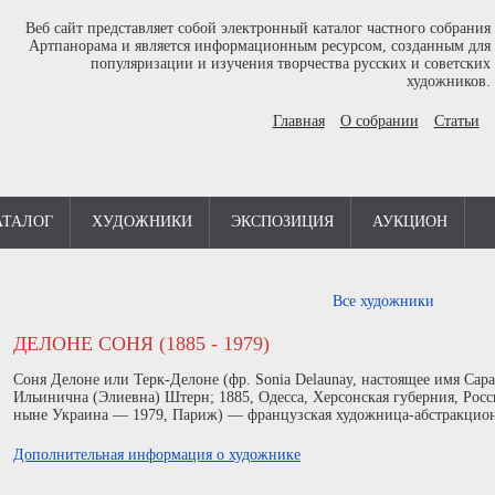
Веб сайт представляет собой электронный каталог частного собрания
Артпанорама и является информационным ресурсом, созданным для
популяризации и изучения творчества русских и советских
художников.
Главная
О собрании
Статьи
АТАЛОГ
ХУДОЖНИКИ
ЭКСПОЗИЦИЯ
АУКЦИОН
Все художники
ДЕЛОНЕ СОНЯ (1885 - 1979)
Соня Делоне или Терк-Делоне (фр. Sonia Delaunay, настоящее имя Сара
Ильинична (Элиевна) Штерн; 1885, Одесса, Херсонская губерния, Росс
ныне Украина — 1979, Париж) — французская художница-абстракцион
Дополнительная информация о художнике