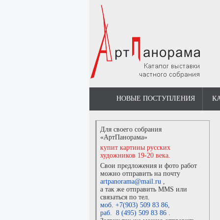
НОВЫЕ ПОСТУПЛЕНИЯ
К
Для своего собрания
«АртПанорама»
купит картины русских
художников 19-20 века.
Свои предложения и фото работ
можно отправить на почту
artpanorama@mail.ru
,
а так же отправить MMS или
связаться по тел.
моб. +7(903) 509 83 86
,
раб. 8 (495) 509 83 86
.