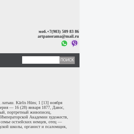
моб.+7(903) 509 83 86
artpanorama@mail.ru
 латыш. Kārlis Hūns; 1 [13] ноября
перия — 16 (28) января 1877, Давос,
ый, портретный живописец,
а Императорской Академии художеств,
семье остзейских немцев, отец —
одской школы, органист и псаломщик,