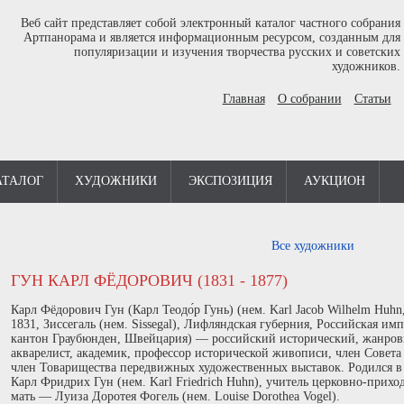
Веб сайт представляет собой электронный каталог частного собрания
Артпанорама и является информационным ресурсом, созданным для
популяризации и изучения творчества русских и советских
художников.
Главная
О собрании
Статьи
АТАЛОГ
ХУДОЖНИКИ
ЭКСПОЗИЦИЯ
АУКЦИОН
Все художники
ГУН КАРЛ ФЁДОРОВИЧ (1831 - 1877)
Карл Фёдорович Гун (Карл Теодо́р Гунь) (нем. Karl Jacob Wilhelm Huhn,
1831, Зиссегаль (нем. Sissegal), Лифляндская губерния, Российская им
кантон Граубюнден, Швейцария) — российский исторический, жанров
акварелист, академик, профессор исторической живописи, член Совет
член Товарищества передвижных художественных выставок. Родился в 
Карл Фридрих Гун (нем. Karl Friedrich Huhn), учитель церковно-прих
мать — Луиза Доротея Фогель (нем. Louise Dorothea Vogel).