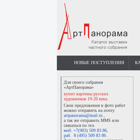
НОВЫЕ ПОСТУПЛЕНИЯ
К
Для своего собрания
«АртПанорама»
купит картины русских
художников 19-20 века.
Свои предложения и фото работ
можно отправить на почту
artpanorama@mail.ru
,
а так же отправить MMS или
связаться по тел.
моб. +7(903) 509 83 86
,
раб. 8 (495) 509 83 86
.