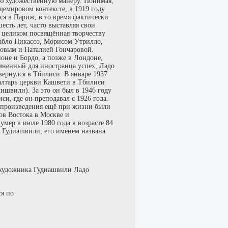
ю художественную манеру. Понимая,
щемировом контексте, в 1919 году
я в Париж, в то время фактически
ть лет, часто выставляя свои
 целиком посвящённая творчеству
абло Пикассо, Морисом Утрилло,
новым и Наталией Гончаровой.
оне и Бордо, а позже в Лондоне,
мненный для иностранца успех, Ладо
вернулся в Тбилиси. В январе 1937
алтарь церкви Кашвети в Тбилиси
лишвили). За это он был в 1946 году
и, где он преподавал с 1926 года.
 произведения ещё при жизни были
ов Востока в Москве и
мер в июле 1980 года в возрасте 84
 Гудиашвили, его именем названа
 художника Гудиашвили Ладо
ся по