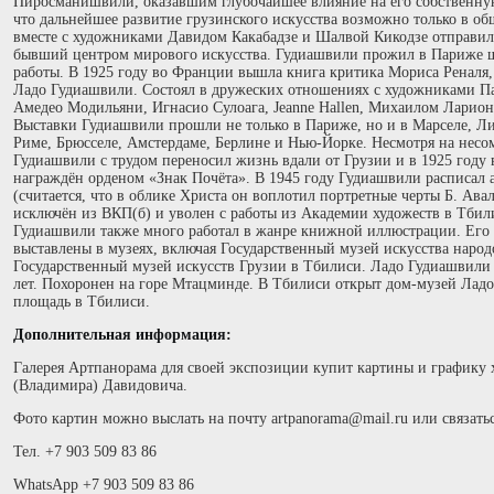
Пиросманишвили, оказавшим глубочайшее влияние на его собственну
что дальнейшее развитие грузинского искусства возможно только в об
вместе с художниками Давидом Какабадзе и Шалвой Кикодзе отправилс
бывший центром мирового искусства. Гудиашвили прожил в Париже шес
работы. В 1925 году во Франции вышла книга критика Мориса Реналя,
Ладо Гудиашвили. Состоял в дружеских отношениях с художниками П
Амедео Модильяни, Игнасио Сулоага, Jeanne Hallen, Михаилом Ларио
Выставки Гудиашвили прошли не только в Париже, но и в Марселе, Ли
Риме, Брюсселе, Амстердаме, Берлине и Нью-Йорке. Несмотря на несо
Гудиашвили с трудом переносил жизнь вдали от Грузии и в 1925 году 
награждён орденом «Знак Почёта». В 1945 году Гудиашвили расписал 
(считается, что в облике Христа он воплотил портретные черты Б. Ава
исключён из ВКП(б) и уволен с работы из Академии художеств в Тбилис
Гудиашвили также много работал в жанре книжной иллюстрации. Его
выставлены в музеях, включая Государственный музей искусства народ
Государственный музей искусств Грузии в Тбилиси. Ладо Гудиашвили у
лет. Похоронен на горе Мтацминде. В Тбилиси открыт дом-музей Ладо
площадь в Тбилиси.
Дополнительная информация:
Галерея Артпанорама для своей экспозиции купит картины и графику
(Владимира) Давидовича.
Фото картин можно выслать на почту artpanorama@mail.ru или связать
Тел. +7 903 509 83 86
WhatsApp +7 903 509 83 86