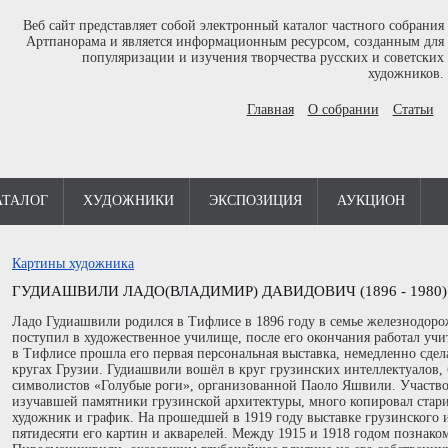
Веб сайт представляет собой электронный каталог частного собрания
Артпанорама и является информационным ресурсом, созданным для
популяризации и изучения творчества русских и советских
художников.
Главная
О собрании
Статьи
АТАЛОГ
ХУДОЖНИКИ
ЭКСПОЗИЦИЯ
АУКЦИОН
Картины художника
ГУДИАШВИЛИ ЛАДО(ВЛАДИМИР) ДАВИДОВИЧ (1896 - 1980)
Ладо Гудиашвили родился в Тифлисе в 1896 году в семье железнодорож
поступил в художественное училище, после его окончания работал учи
в Тифлисе прошла его первая персональная выставка, немедленно сде
кругах Грузии. Гудиашвили вошёл в круг грузинских интеллектуалов, 
символистов «Голубые роги», организованной Паоло Яшвили. Участво
изучавшей памятники грузинской архитектуры, много копировал стари
художник и график. На прошедшей в 1919 году выставке грузинского и
пятидесяти его картин и акварелей. Между 1915 и 1918 годом познако