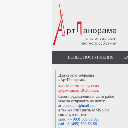
НОВЫЕ ПОСТУПЛЕНИЯ
К
Для своего собрания
«АртПанорама»
купит картины русских
художников 19-20 века.
Свои предложения и фото работ
можно отправить на почту
artpanorama@mail.ru
,
а так же отправить MMS или
связаться по тел.
моб. +7(903) 509 83 86
,
раб. 8 (495) 509 83 86
.