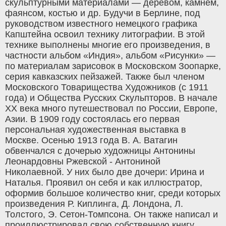
скульптурными материалами — деревом, камнем,
фаянсом, костью и др. Будучи в Берлине, под
руководством известного немецкого графика
Капштейна освоил технику литографии. В этой
технике выполнены многие его произведения, в
частности альбом «Индия», альбом «Рисунки» —
по материалам зарисовок в Московском Зоопарке,
серия кавказских пейзажей. Также был членом
Московского Товарищества Художников (с 1911
года) и Общества Русских Скульпторов. В начале
XX века много путешествовал по России, Европе,
Азии. В 1909 году состоялась его первая
персональная художественная выставка в
Москве. Осенью 1913 года В. А. Ватагин
обвенчался с дочерью художницы Антонины
Леонардовны Ржевской - Антониной
Николаевной. У них было две дочери: Ирина и
Наталья. Проявил он себя и как иллюстратор,
оформив большое количество книг, среди которых
произведения Р. Киплинга, Д. Лондона, Л.
Толстого, Э. Сетон-Томпсона. Он также написал и
проиллюстрировал свою собственную книгу