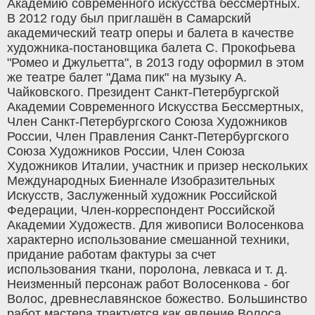
Академию современного искусства бессмертных.
В 2012 году был приглашён в Самарский
академический театр оперы и балета в качестве
художника-постановщика балета С. Прокофьева
"Ромео и Джульетта", в 2013 году оформил в этом
же театре балет "Дама пик" на музыку А.
Чайковского. Президент Санкт-Петербургской
Академии Современного Искусства Бессмертных,
Член Санкт-Петербургского Союза Художников
России, Член Правления Санкт-Петербургского
Союза Художников России, Член Союза
Художников Италии, участник и призер нескольких
Международных Биеннале Изобразительных
Искусств, Заслуженный художник Российской
Федерации, Член-корреспондент Российской
Академии Художеств. Для живописи Волосенкова
характерно использование смешанной техники,
придание работам фактуры за счет
использования ткани, поролона, левкаса и т. д.
Неизменный персонаж работ Волосенкова - бог
Волос, древнеславянское божество. Большинство
работ мастера трактуется как явление Волоса