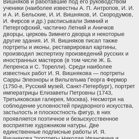
Вишняков и работавшие под его руководством
ученики (наиболее известны А. П. Антропов, И. И.
и А. И. Бельские, И. И. Вишняков, И. Скородумов,
И. Фирсов и др.) расписывали Зимний и
Петергофский, частично Летний и Аничков
дворцы, церковь Зимнего дворца и некоторые
другие здания. И. Я. Вишняков писал также
портреты и иконы, реставрировал картины,
производил экспертизу произведений русских и
иностранных мастеров (в том числе Ж. Б.
Лепренса и С. Торелли). Среди наиболее
известных работ И. Я. Вишнякова — портреты
Сарры Элеоноры и Вильгельма Георга Фермор
(1750-е, Русский музей, Санкт-Петербург), портрет
императрицы Елизаветы Петровны (1743,
Третьяковская галерея, Москва). Несмотря на
соблюдение условностей придворного искусства,
застылость и плоскостность фигур, в них
проявляется поэтичное и безыскусственное
восприятие художником натуры. Две
единственные подписные работы И. Я.
Вишнякова "портреты Николая Ивановича и