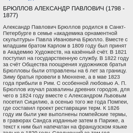
БРЮЛЛОВ АЛЕКСАНДР ПАВЛОВИЧ (1798 -
1877)
Александр Павлович Брюллов родился в Санкт-
Петербурге в семье «академика орнаментной
скульптуры» Павла Ивановича Брюлло. Вместе с
младшим братом Карлом в 1809 году был принят
в Академию Художеств, на казённый счёт. В 1821
поступил на государственную службу. В 1822 году
за счёт Общества поощрения художников братья
Брюлловы были отправлены на 6 лет за границу.
Зиму братья провели в Мюнхене, а в мае 1823
года прибыли в Рим. С особенной любовью А. П.
Брюллов изучал развалины древних городов, для
чего в 1824 году вместе с Александром Львовым
посетил Сицилию, а осенью того же года Помпеи,
где составил проект реставрации терм. К 1826
году им были уже выполнены помпейские термы,
в гравюрах Сандса изданные затем в Париже, а
текст к ним был напечатан на французском языке
только в 1829 году. Следующий за тем год