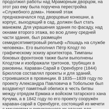
продолжил работы над Мраморным дворцом, на
этот раз ему была поручена перестройка
«Служебного дома». Нижний этаж
предназначался под дворцовые конюшни, а
корпус, выходящий в сад, должен был стать
манежем. Для украшения здания по фасаду, над
окнами второго этажа, во всю длину средней
части здания, был размещён
семидесятиметровый рельеф «Лошадь на службе
человека». Его выполнил Пётр Клодт по
графическому эскизу архитектора. Тимпаны
боковых фронтонов также были выполнены
Клодтом и изображали тритонов, трубящих в
раковины. Караван-Сарай в Оренбурге (1844)
Брюллов составлял проекты и для зданий,
строившихся в провинции. В 1835—1839 году по
проекту Александра Павловича в Тобольске был
воздвигнут памятный обелиск в честь битвы
между отрядом Ермака и войском татарского хана
Кучума, а в 1842 году по его проекту сооружён
караван-сарай в Оренбурге, состоящий из мечети
с минаретом и окружающего их здания для