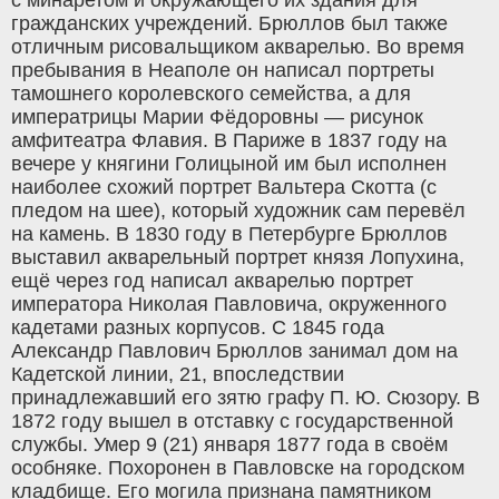
гражданских учреждений. Брюллов был также
отличным рисовальщиком акварелью. Во время
пребывания в Неаполе он написал портреты
тамошнего королевского семейства, а для
императрицы Марии Фёдоровны — рисунок
амфитеатра Флавия. В Париже в 1837 году на
вечере у княгини Голицыной им был исполнен
наиболее схожий портрет Вальтера Скотта (с
пледом на шее), который художник сам перевёл
на камень. В 1830 году в Петербурге Брюллов
выставил акварельный портрет князя Лопухина,
ещё через год написал акварелью портрет
императора Николая Павловича, окруженного
кадетами разных корпусов. С 1845 года
Александр Павлович Брюллов занимал дом на
Кадетской линии, 21, впоследствии
принадлежавший его зятю графу П. Ю. Сюзору. В
1872 году вышел в отставку с государственной
службы. Умер 9 (21) января 1877 года в своём
особняке. Похоронен в Павловске на городском
кладбище. Его могила признана памятником