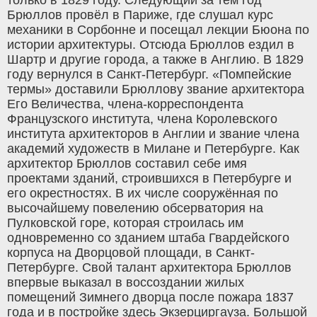
Брюллов провёл в Париже, где слушал курс
механики в Сорбонне и посещал лекции Бюона по
истории архитектуры. Отсюда Брюллов ездил в
Шартр и другие города, а также в Англию. В 1829
году вернулся в Санкт-Петербург. «Помпейские
термы» доставили Брюллову звание архитектора
Его Величества, члена-корреспондента
Французского института, члена Королевского
института архитекторов в Англии и звание члена
академий художеств в Милане и Петербурге. Как
архитектор Брюллов составил себе имя
проектами зданий, строившихся в Петербурге и
его окрестностях. В их числе сооружённая по
высочайшему повелению обсерватория на
Пулковской горе, которая строилась им
одновременно со зданием штаба Гвардейского
корпуса на Дворцовой площади, в Санкт-
Петербурге. Свой талант архитектора Брюллов
впервые выказал в воссоздании жилых
помещений Зимнего дворца после пожара 1837
года и в постройке здесь Экзерциргауза. Большой