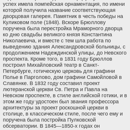
успех имела помпейская орнаментация, по имени
которой получила название соответствующая
дворцовая галерея. Памятник в честь победы на
Куликовом поле (1848). Вскоре Брюллову
поручена была перестройка Мраморного дворца
ко дню свадьбы великого князя Константина
Николаевича, и вместе с тем шла работа по
выведению здания Александровской больницы, с
продолжением Надеждинской улицы, до Невского
проспекта. Кроме того, в 1831 году Брюллов
построил Михайловский театр в Санкт-
Петербурге, готическую церковь для графини
Полье в Парголово, дом графини Самойловой в
Славянке. В 1832 году составил проект
лютеранской церкви Св. Петра и Павла на
Невском проспекте, в стиле английской готики, и в
этом же году удостоен был звания профессора
архитектуры за проект роскошной церкви в
столице, в классическом стиле, после чего ему и
поручена была постройка Пулковской
обсерватории. В 1845—1850-х годах он