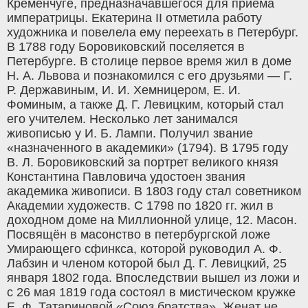
Кременчуге, предназначавшегося для приёма
императрицы. Екатерина II отметила работу
художника и повелела ему переехать в Петербург.
В 1788 году Боровиковский поселяется в
Петербурге. В столице первое время жил в доме
Н. А. Львова и познакомился с его друзьями — Г.
Р. Державиным, И. И. Хемницером, Е. И.
Фоминым, а также Д. Г. Левицким, который стал
его учителем. Несколько лет занимался
живописью у И. Б. Лампи. Получил звание
«назначенного в академики» (1794). В 1795 году
В. Л. Боровиковский за портрет великого князя
Константина Павловича удостоен звания
академика живописи. В 1803 году стал советником
Академии художеств. С 1798 по 1820 гг. жил в
доходном доме на Миллионной улице, 12. Масон.
Посвящён в масонство в петербургской ложе
Умирающего сфинкса, которой руководил А. Ф.
Лабзин и членом которой был Д. Г. Левицкий, 25
января 1802 года. Впоследствии вышел из ложи и
с 26 мая 1819 года состоял в мистическом кружке
Е. Ф. Татариновой «Союз братства». Женат не