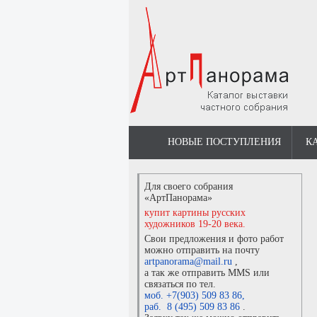
НОВЫЕ ПОСТУПЛЕНИЯ
К
Для своего собрания
«АртПанорама»
купит картины русских
художников 19-20 века.
Свои предложения и фото работ
можно отправить на почту
artpanorama@mail.ru
,
а так же отправить MMS или
связаться по тел.
моб. +7(903) 509 83 86
,
раб. 8 (495) 509 83 86
.