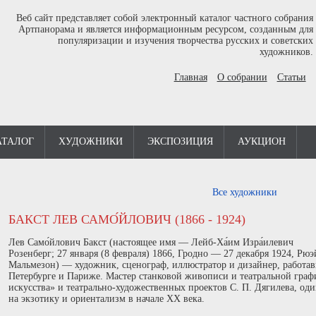
Веб сайт представляет собой электронный каталог частного собрания
Артпанорама и является информационным ресурсом, созданным для
популяризации и изучения творчества русских и советских
художников.
Главная
О собрании
Статьи
АТАЛОГ
ХУДОЖНИКИ
ЭКСПОЗИЦИЯ
АУКЦИОН
Все художники
БАКСТ ЛЕВ САМО́ЙЛОВИЧ (1866 - 1924)
Лев Само́йлович Бакст (настоящее имя — Лейб-Ха́им Изра́илевич
Розенберг; 27 января (8 февраля) 1866, Гродно — 27 декабря 1924, Рюэ
Мальмезон) — художник, сценограф, иллюстратор и дизайнер, работа
Петербурге и Париже. Мастер станковой живописи и театральной гра
искусства» и театрально-художественных проектов С. П. Дягилева, од
на экзотику и ориентализм в начале XX века.