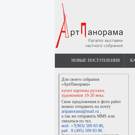
НОВЫЕ ПОСТУПЛЕНИЯ
К
Для своего собрания
«АртПанорама»
купит картины русских
художников 19-20 века.
Свои предложения и фото работ
можно отправить на почту
artpanorama@mail.ru
,
а так же отправить MMS или
связаться по тел.
моб. +7(903) 509 83 86
,
раб. 8 (495) 509 83 86
.