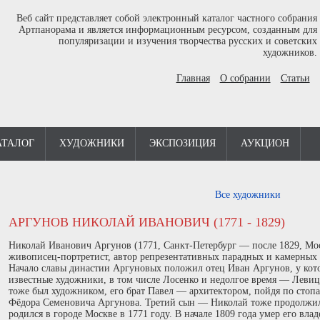
Веб сайт представляет собой электронный каталог частного собрания
Артпанорама и является информационным ресурсом, созданным для
популяризации и изучения творчества русских и советских
художников.
Главная
О собрании
Статьи
АТАЛОГ
ХУДОЖНИКИ
ЭКСПОЗИЦИЯ
АУКЦИОН
Все художники
АРГУНОВ НИКОЛАЙ ИВАНОВИЧ (1771 - 1829)
Николай Иванович Аргунов (1771, Санкт-Петербург — после 1829, Мо
живописец-портретист, автор репрезентативных парадных и камерных 
Начало славы династии Аргуновых положил отец Иван Аргунов, у кот
известные художники, в том числе Лосенко и недолгое время — Левиц
тоже был художником, его брат Павел — архитектором, пойдя по стопа
Фёдора Семеновича Аргунова. Третий сын — Николай тоже продолжил
родился в городе Москве в 1771 году. В начале 1809 года умер его вла