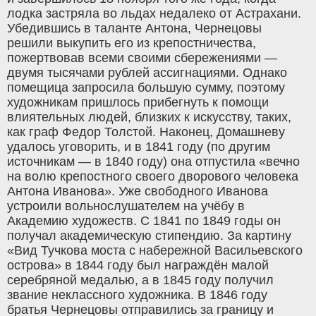
лодка застряла во льдах недалеко от Астрахани.
Убедившись в таланте Антона, Чернецовы
решили выкупить его из крепостничества,
пожертвовав всеми своими сбережениями —
двумя тысячами рублей ассигнациями. Однако
помещица запросила большую сумму, поэтому
художникам пришлось прибегнуть к помощи
влиятельных людей, близких к искусству, таких,
как граф Федор Толстой. Наконец, Домашневу
удалось уговорить, и в 1841 году (по другим
источникам — в 1840 году) она отпустила «вечно
на волю крепостного своего дворового человека
Антона Иванова». Уже свободного Иванова
устроили вольнослушателем на учёбу в
Академию художеств. С 1841 по 1849 годы он
получал академическую стипендию. За картину
«Вид Тучкова моста с набережной Васильевского
острова» в 1844 году был награждён малой
серебряной медалью, а в 1845 году получил
звание неклассного художника. В 1846 году
братья Чернецовы отправились за границу и