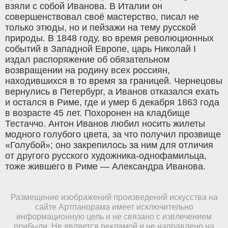
взяли с собой Иванова. В Италии он
совершенствовал своё мастерство, писал не
только этюды, но и пейзажи на тему русской
природы. В 1848 году, во время революционных
событий в Западной Европе, царь Николай I
издал распоряжение об обязательном
возвращении на родину всех россиян,
находившихся в то время за границей. Чернецовы
вернулись в Петербург, а Иванов отказался ехать
и остался в Риме, где и умер 6 декабря 1863 года
в возрасте 45 лет. Похоронен на кладбище
Тестаччо. Антон Иванов любил носить жилеты
модного голубого цвета, за что получил прозвище
«Голубой»; оно закрепилось за ним для отличия
от другого русского художника-однофамильца,
тоже жившего в Риме — Александра Иванова.
Размещение изображений произведений искусства на
сайте Артпанорама имеет исключительно
информационную цель и не связано с извлечением
прибыли. Не является рекламой и не направлено на