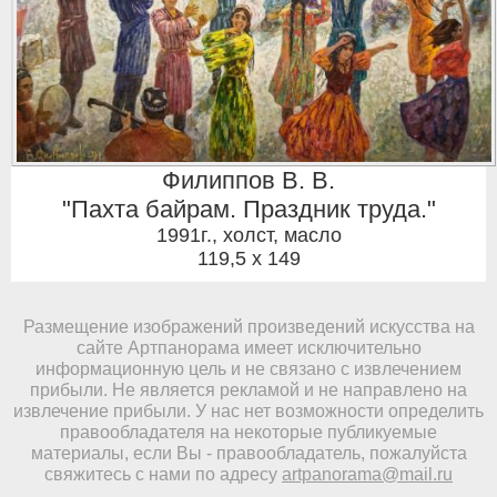
Филиппов В. В.
"Пахта байрам. Праздник труда."
1991г.
,
холст, масло
119,5 x 149
Размещение изображений произведений искусства на
сайте Артпанорама имеет исключительно
информационную цель и не связано с извлечением
прибыли. Не является рекламой и не направлено на
извлечение прибыли. У нас нет возможности определить
правообладателя на некоторые публикуемые
материалы, если Вы - правообладатель, пожалуйста
свяжитесь с нами по адресу
artpanorama@mail.ru