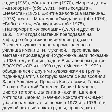
саду» (1969), «Эскалатор» (1970), «Море и дети»,
«Автопортет» (обе 1971), «Мать солдата»,
«Невеста» (1972), «Житие живописца Ватенина»
(1973), «Усть—Малома», «Ожидание» (обе 1974),
«Бабье лето», «Эвакуация» (обе 1975),
«Натюрморт с колоколами» (1976) и другие. В
1965—1973 годах Ватенин преподавал на
кафедре общей живописи ленинградского
Высшего художественно-промышленного
училища имени В. И. Мухиной. Персональные
выставки произведений художника были показаны
в 1985 году в Ленинграде в Выставочном центре
ЛОСХ РСФСР и в 1990 году в Москве. В 1972 г.
объединился с другими художниками в Группу
"Одиннадцати", в которую вместе с ним входили
Завен Аршакуни, Ярослав Крестовский, Герман
Егошин, Виталий Тюленев, Борис Шаманов,
Виктор Тетерин, Валентина Рахина, Евгения
Антипова, Леонид Ткаченко, Константин Симун;
участвовал вместе со всеми в 1972 и в 1976 гг. в
двух общих выставках группы, прошедших в