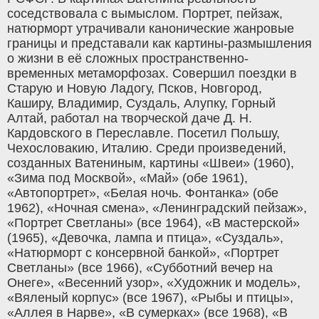
соседствовала с вымыслом. Портрет, пейзаж,
натюрморт утрачивали канонические жанровые
границы и представали как картины-размышления
о жизни в её сложных пространственно-
временных метаморфозах. Совершил поездки в
Старую и Новую Ладогу, Псков, Новгород,
Каширу, Владимир, Суздаль, Алупку, Горный
Алтай, работал на творческой даче Д. Н.
Кардовского в Переславле. Посетил Польшу,
Чехословакию, Италию. Среди произведений,
созданных Ватениным, картины «Швеи» (1960),
«Зима под Москвой», «Май» (обе 1961),
«Автопортрет», «Белая ночь. Фонтанка» (обе
1962), «Ночная смена», «Ленинградский пейзаж»,
«Портрет Светланы» (все 1964), «В мастерской»
(1965), «Девочка, лампа и птица», «Суздаль»,
«Натюрморт с консервной банкой», «Портрет
Светланы» (все 1966), «Субботний вечер на
Онеге», «Весенний узор», «Художник и модель»,
«Вяленый корпус» (все 1967), «Рыбы и птицы»,
«Аллея в Нарве», «В сумерках» (все 1968), «В