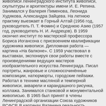
живописи Ленинградского института живописи,
скульптуры и архитектуры имени И. Е. Репина.
Занимался у Валерия Пименова, Леонида
Худякова, Александра Зайцева. На летнюю
практику выезжает в Горный Алтай (1956 год,
руководитель П. Т. Фомин) и Среднюю Азию (1957
год, руководитель Н. И. Андрецов). В 1959
окончил институт по мастерской профессора
Бориса Иогансона с присвоением квалификации
художника живописи. Дипломная работа —
картина «На балконе». С 1959 участвовал в
выставках, экспонируя свои работы вместе с
произведениями ведущих мастеров
изобразительного искусства Ленинграда. Писал
портреты, жанровые и сложносочинённые
композиции, натюрморты, городские пейзажи.
Работал в технике масляной и темперной
живописи, акварели и карандашного рисунка,
коллажа. Занимался станковой и монументальной
живописью. В 1965 был принят в члены
Ленинградской организации Союза художников
РСФСР. В картинах Ватенина реальность