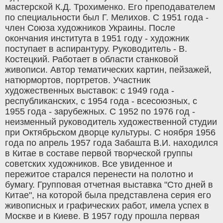
мастерской К.Д. Трохименко. Его преподавателем
по специальности был Г. Мелихов. С 1951 года -
член Союза художников Украины. После
окончания института в 1951 году - художник
поступает в аспирантуру. Руководитель - В.
Костецкий. Работает в области станковой
живописи. Автор тематических картин, пейзажей,
натюрмортов, портретов. Участник
художественных выставок: с 1949 года -
республиканских, с 1954 года - всесоюзных, с
1955 года - зарубежных. С 1952 по 1976 год -
неизменный руководитель художественной студии
при Октябрьском дворце культуры. С ноября 1956
года по апрель 1957 года Забашта В.И. находился
в Китае в составе первой творческой группы
советских художников. Все увиденное и
пережитое старался перенести на полотно и
бумагу. Групповая отчетная выставка "Сто дней в
Китае", на которой была представлена серия его
живописных и графических работ, имела успех в
Москве и в Киеве. В 1957 году прошла первая