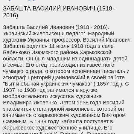
ЗАБАШТА ВАСИЛИЙ ИВАНОВИЧ (1918 -
2016)
Забашта Василий Иванович (1918 - 2016).
Украинский живописец и педагог. Народный
художник Украины, профессор. Василий Иванович
Забашта родился 11 июля 1918 года в селе
Бабенково Изюмского района Харьковской
области. Он был младшим из одиннадцати детей
в семье. Его отец происходил из известного
чумацкого рода, о котором вспоминает писатель и
этнограф Григорий Данилевский в своей работе
"Быт и обычаи украинских чумаков" ( 1857 год ). С
1937 по 1938 год занимался в кружке
изобразительного искусства художника
Владимира Яковенко. Летом 1938 года Василий
знакомится с пленэрной живописью, которой он
занимается с харьковским художником Виктором
Савиным. В 1938 году Забашта поступает в
Харьковское художественное училище. Его
наставниками были К. Грипич, А. Головашов