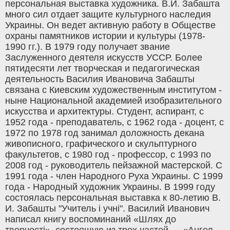
персональная выставка художника. В.И. Забашта
много сил отдает защите культурного наследия
Украины. Он ведет активную работу в Обществе
охраны памятников истории и культуры (1978-
1990 гг.). В 1979 году получает звание
Заслуженного деятеля искусств УССР. Более
пятидесяти лет творческая и педагогическая
деятельность Василия Ивановича Забашты
связана с Киевским художественным институтом -
ныне Национальной академией изобразительного
искусства и архитектуры. Студент, аспирант, с
1952 года - преподаватель, с 1962 года - доцент, с
1972 по 1978 год занимал доложность декана
живописного, графического и скульптурного
факультетов, с 1980 год - профессор, с 1993 по
2008 год - руководитель пейзажной мастерской. С
1991 года - член Народного Руха Украины. С 1999
года - Народный художник Украины. В 1999 году
состоялась персональная выставка к 80-летию В.
И. Забашты "Учитель і учні". Василий Иванович
написал книгу воспоминаний «Шлях до
творчості», состоящую из трех частей — «Ангел