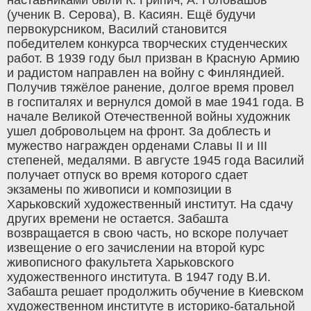
(ученик В. Серова), В. Касиян. Ещё будучи
первокурсником, Василий становится
победителем конкурса творческих студенческих
работ. В 1939 году был призван в Красную Армию
и радистом направлен на войну с Финляндией.
Получив тяжёлое ранение, долгое время провел
в госпиталях и вернулся домой в мае 1941 года. В
начале Великой Отечественной войны художник
ушел добровольцем на фронт. За доблесть и
мужество награжден орденами Славы II и III
степеней, медалями. В августе 1945 года Василий
получает отпуск во время которого сдает
экзамены по живописи и композиции в
Харьковский художественный институт. На сдачу
других времени не остается. Забашта
возвращается в свою часть, но вскоре получает
извещение о его зачислении на второй курс
живописного факультета Харьковского
художественного института. В 1947 году В.И.
Забашта решает продолжить обучение в Киевском
художественном институте в историко-батальной