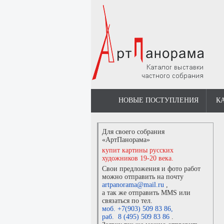
НОВЫЕ ПОСТУПЛЕНИЯ
К
Для своего собрания
«АртПанорама»
купит картины русских
художников 19-20 века.
Свои предложения и фото работ
можно отправить на почту
artpanorama@mail.ru
,
а так же отправить MMS или
связаться по тел.
моб. +7(903) 509 83 86
,
раб. 8 (495) 509 83 86
.